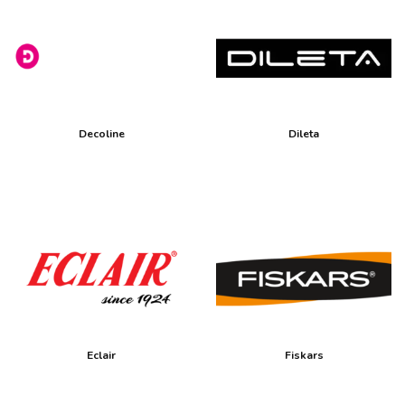
Decoline
Dileta
Eclair
Fiskars