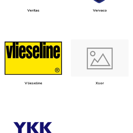
Veritas
Vervaco
Vlieseline
Xsor