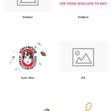
Kleiber
Knitpro
Koh i Nor
KS