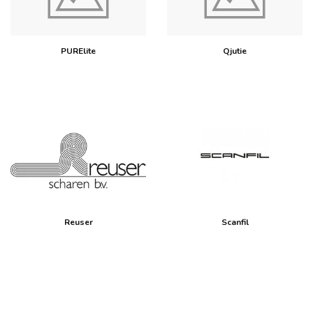
PURElite
Qjutie
Reuser
Scanfil