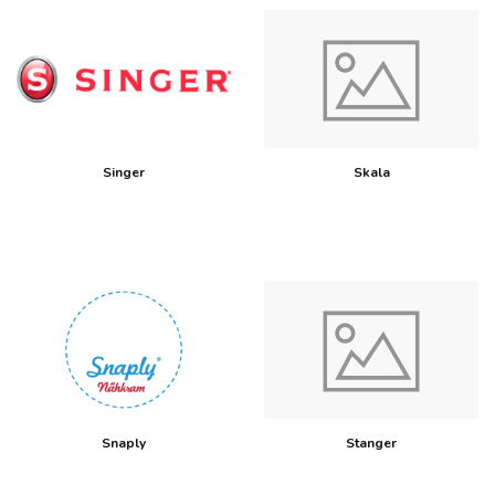
Singer
Skala
Snaply
Stanger