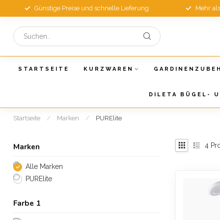
Günstige Preise und schnelle Lieferung
Mehr al
STARTSEITE
KURZWAREN
GARDINENZUBE
DILETA BÜGEL- 
Startseite
/
Marken
/
PURElite
4
Pr
Marken
Alle Marken
PURElite
Farbe 1