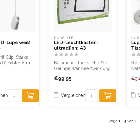
PURELITE
PUR
ED-Lupe weiß
LED-Leuchtkasten:
Lup
ultradünn: A3
Tis
t Clip. Starke
 flexibler Arm.
Natürlicher Tageslichteffekt.
Batt
. Vergrößert 3x.
Geringe Wärmeentwicklung
Netz
– sparsam im Verbrauch. B...
Lief
€99,95
€36
Leis
chen
Vergleichen
Zeige
1
-
4
von 4