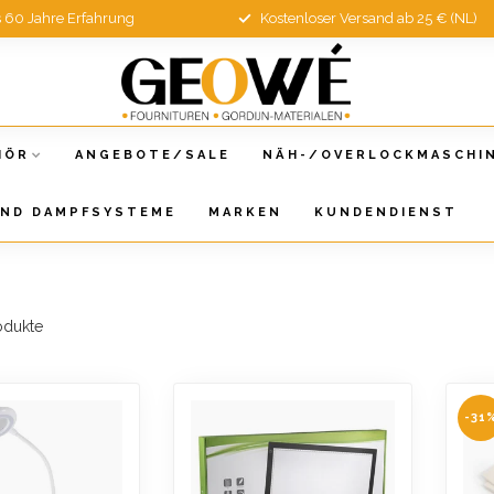
s 60 Jahre Erfahrung
Kostenloser Versand ab 25 € (NL)
HÖR
ANGEBOTE/SALE
NÄH-/OVERLOCKMASCHI
UND DAMPFSYSTEME
MARKEN
KUNDENDIENST
odukte
-31