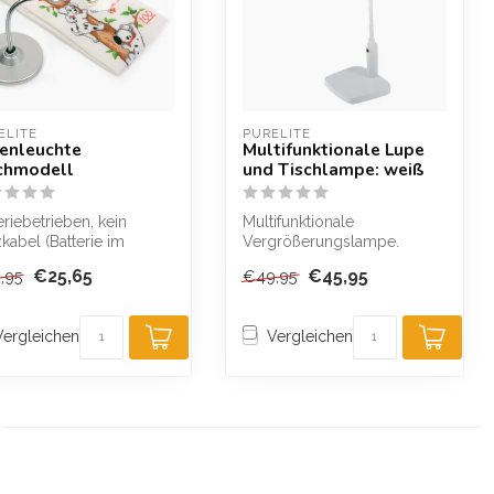
ELITE
PURELITE
enleuchte
Multifunktionale Lupe
chmodell
und Tischlampe: weiß
eriebetrieben, kein
Multifunktionale
kabel (Batterie im
Vergrößerungslampe.
erumfang enthalten).
Inklusive extra starkem
€25,65
€45,95
,95
€49,95
tung...
Vergrößerungsglas. ...
Vergleichen
Vergleichen