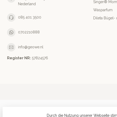
Singer® Mo
Nederland
Wasparfum
085 401 3500
Dileta Bügel
0702210888
info@geowe.nl
Register NR:
‭57824576‬
Durch die Nutzung unserer Webseite sti