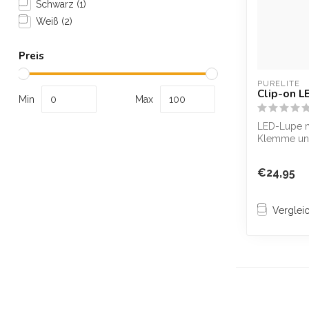
Schwarz
(1)
Weiß
(2)
Preis
PURELITE
Clip-on L
Min
Max
LED-Lupe mi
Klemme und
6,5 cm Lupe
...
€24,95
Verglei