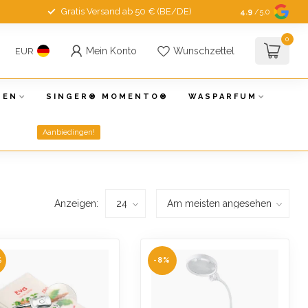
Gratis Versand ab 50 € (BE/DE)
4.9
/5.0
0
Mein Konto
Wunschzettel
EUR
NEN
SINGER® MOMENTO®
WASPARFUM
Aanbiedingen!
Anzeigen:
%
-8%