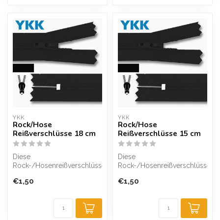
YKK
YKK
Rock/Hose
Rock/Hose
Reißverschlüsse 18 cm
Reißverschlüsse 15 cm
Diese
Diese
Rock-/Hosenreißverschlüsse
Rock-/Hosenreißverschlüsse
sind von der Marke YKK
sind von der Marke YKK
€1,50
€1,50
und sind trotz ihrer 3 m...
und sind trotz ihrer 3 m...