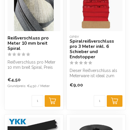
Reißverschluss pro
OPRY
Spiralreißverschluss
Meter 10 mm breit
pro 3 Meter inkl. 6
Spiral
Schieber und
Endstopper
Reißverschluss pro Meter
10 mm breit Spiral, Preis
Dieser Reißverschluss als
pro Meter.
Meterware ist ideal zum
Wenn Sie zusätzlic...
€4,50
Herstellen von zum Beispiel
€9,00
Grundpreis: €4,50 / Meter
Ki...