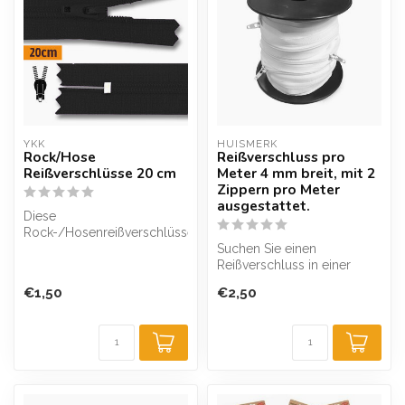
YKK
HUISMERK
Rock/Hose
Reißverschluss pro
Reißverschlüsse 20 cm
Meter 4 mm breit, mit 2
Zippern pro Meter
ausgestattet.
Diese
Rock-/Hosenreißverschlüsse
sind von der Marke YKK
Suchen Sie einen
und sind trotz ihrer 3 m...
Reißverschluss in einer
besonderen Größe oder in
€1,50
€2,50
großer Länge? ...