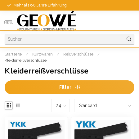
Mehr als 60 Jahre Erfahrung
MENU
Startseite
/
Kurzwaren
/
Reißverschlüsse
/
Kleiderreißverschlüsse
Kleiderreißverschlüsse
Filter