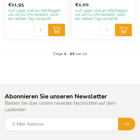
Leder aneinander. Auch
immer die richtige Farbe
€11,95
€1,00
pra...
auf...
Auf Lager und an Werktagen
Auf Lager und an Werktagen
vor 16:00 Uhr bestellt, noch
vor 16:00 Uhr bestellt, noch
am selben Tag versandt
am selben Tag versandt
Zeige
1
-
20
von 20
Abonnieren Sie unseren Newsletter
Bleiben Sie über unsere neuesten Nachrichten auf dem
Laufenden