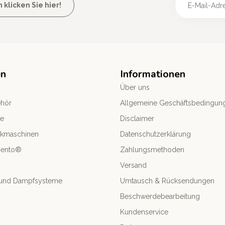
licken Sie hier!
en
Informationen
Über uns
ehör
Allgemeine Geschäftsbedingun
le
Disclaimer
ckmaschinen
Datenschutzerklärung
mento®
Zahlungsmethoden
Versand
- und Dampfsysteme
Umtausch & Rücksendungen
Beschwerdebearbeitung
Kundenservice