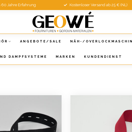
s 60 Jahre Erfahrung
Kostenloser Versand ab 25 € (NL)
HÖR
ANGEBOTE/SALE
NÄH-/OVERLOCKMASCHI
UND DAMPFSYSTEME
MARKEN
KUNDENDIENST