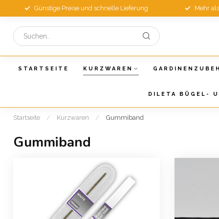
Günstige Preise und schnelle Lieferung
Mehr al
STARTSEITE
KURZWAREN
GARDINENZUBE
DILETA BÜGEL- 
Startseite
/
Kurzwaren
/
Gummiband
Gummiband