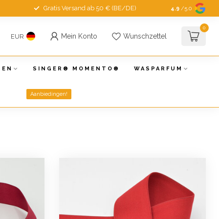
Gratis Versand ab 50 € (BE/DE)
4.9
/5.0
0
Mein Konto
Wunschzettel
EUR
NEN
SINGER® MOMENTO®
WASPARFUM
Aanbiedingen!