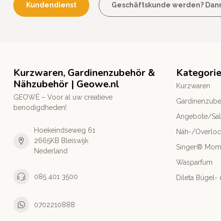
Kundendienst
Geschäftskunde werden? Dann k
Kurzwaren, Gardinenzubehör &
Kategori
Nähzubehör | Geowe.nl
Kurzwaren
GEOWÉ – Voor al uw creatieve
Gardinenzub
benodigdheden!
Angebote/Sa
Hoekeindseweg 61
Näh-/Overlo
2665KB Bleiswijk
Singer® Mo
Nederland
Wasparfum
085 401 3500
Dileta Bügel
0702210888