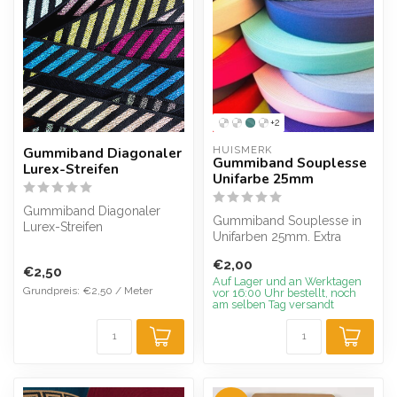
+2
Gummiband Diagonaler
HUISMERK
Gummiband Souplesse
Lurex-Streifen
Unifarbe 25mm
Gummiband Diagonaler
Gummiband Souplesse in
Lurex-Streifen
Unifarben 25mm. Extra
geschmeidiges
€2,00
Gummiband. Gute Dehnb...
€2,50
Auf Lager und an Werktagen
Grundpreis: €2,50 / Meter
vor 16:00 Uhr bestellt, noch
am selben Tag versandt