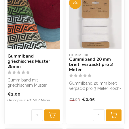
0%
Gummiband
HUISMERK
Gummiband 20 mm
griechisches Muster
breit, verpackt pro 3
25mm
Meter
Gummiband mit
Gummiband 20 mm breit,
griechischem Muster,
verpackt pro 3 Meter. Koch-
25mm breit, in
und waschecht. Erhältlich in
€2,00
verschiedenen Farben
...
€2,95
€2,95
Grundpreis: €2,00 / Meter
erhältlic...