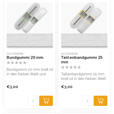
HUISMERK
HUISMERK
Bundgummi 20 mm.
Taillenbandgummi 25
mm
Bundgummi 20 mm breit ist
in den Farben Weiß und
Taillenbandgummi 25 mm
Schwarz erhältlich.
breit ist in den Farben Weiß
Mittlere St...
und Schwarz erhältlich.
€3,00
€3,00
Mitt...