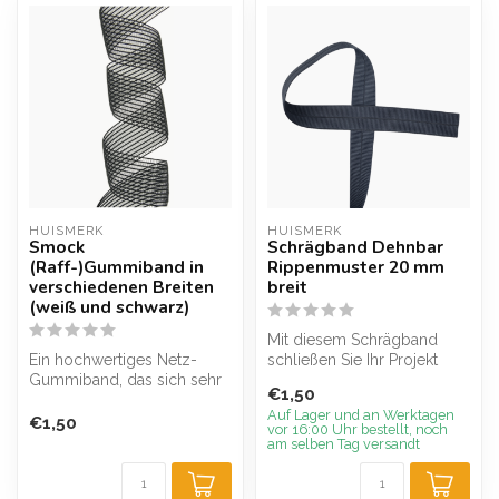
HUISMERK
HUISMERK
Smock
Schrägband Dehnbar
(Raff-)Gummiband in
Rippenmuster 20 mm
verschiedenen Breiten
breit
(weiß und schwarz)
Mit diesem Schrägband
Ein hochwertiges Netz-
schließen Sie Ihr Projekt
Gummiband, das sich sehr
einfach ab, ohne zu
€1,50
gut zum Durchsteppen
zickzacken o...
Auf Lager und an Werktagen
eignet. Sie ...
€1,50
vor 16:00 Uhr bestellt, noch
am selben Tag versandt