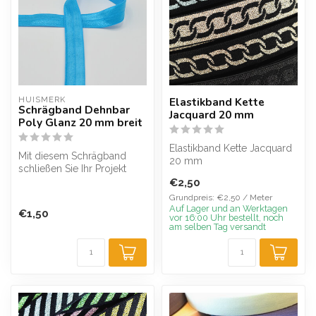
HUISMERK
Elastikband Kette
Schrägband Dehnbar
Jacquard 20 mm
Poly Glanz 20 mm breit
Elastikband Kette Jacquard
Mit diesem Schrägband
20 mm
schließen Sie Ihr Projekt
einfach ab, ohne zu
€2,50
zickzacken o...
Grundpreis: €2,50 / Meter
Auf Lager und an Werktagen
€1,50
vor 16:00 Uhr bestellt, noch
am selben Tag versandt