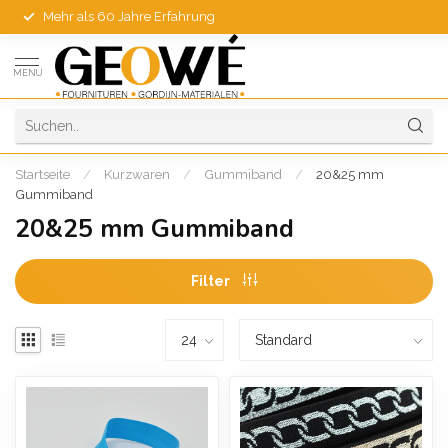
Mehr als 60 Jahre Erfahrung
MENU
Startseite
/
Kurzwaren
/
Gummiband
/
20&25 mm
Gummiband
20&25 mm Gummiband
Filter