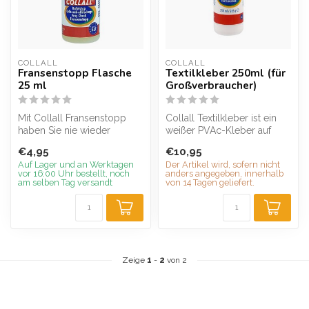
COLLALL
COLLALL
Fransenstopp Flasche
Textilkleber 250ml (für
25 ml
Großverbraucher)
Mit Collall Fransenstopp
Collall Textilkleber ist ein
haben Sie nie wieder
weißer PVAc-Kleber auf
Probleme mit Fransen an
Wasserbasis. Er eignet sich
€4,95
€10,95
Kleidung u...
...
Auf Lager und an Werktagen
Der Artikel wird, sofern nicht
vor 16:00 Uhr bestellt, noch
anders angegeben, innerhalb
am selben Tag versandt
von 14 Tagen geliefert.
Zeige
1
-
2
von 2