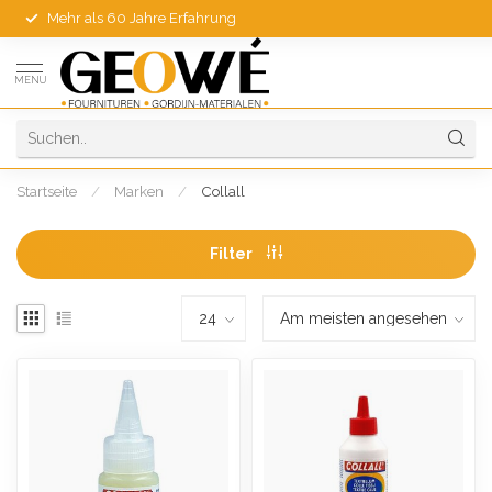
Mehr als 60 Jahre Erfahrung
MENU
Startseite
/
Marken
/
Collall
Filter