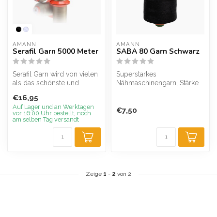
AMANN
AMANN
Serafil Garn 5000 Meter
SABA 80 Garn Schwarz
Serafil Garn wird von vielen
Superstarkes
als das schönste und
Nähmaschinengarn, Stärke
feinste Overlockgarn
80, hochleistungsfähig,
€16,95
empfunden...
hervorragende Nähe...
Auf Lager und an Werktagen
€7,50
vor 16:00 Uhr bestellt, noch
am selben Tag versandt
Zeige
1
-
2
von 2