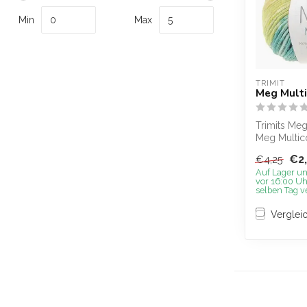
Min
Max
TRIMIT
Meg Mult
Trimits Meg
Meg Multico
Acrylgarn 
€2
€4,25
verspielten .
Auf Lager u
vor 16:00 Uh
selben Tag v
Verglei