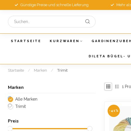
Günstige Preise und schnelle Lieferung
Mehr al
STARTSEITE
KURZWAREN
GARDINENZUBE
DILETA BÜGEL- 
Startseite
/
Marken
/
Trimit
1
Pro
Marken
Alle Marken
Trimit
-41%
Preis