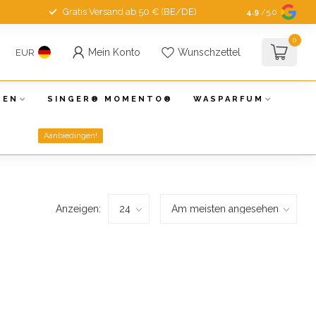
Gratis Versand ab 50 € (BE/DE)
4.9
/5.0
0
Mein Konto
Wunschzettel
EUR
NEN
SINGER® MOMENTO®
WASPARFUM
Aanbiedingen!
Anzeigen: