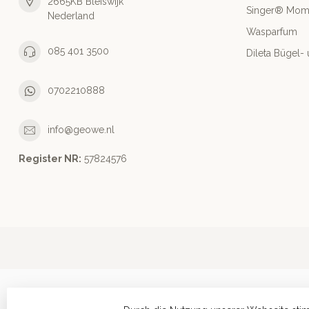
2665KB Bleiswijk
Singer® Mo
Nederland
Wasparfum
085 401 3500
Dileta Bügel
0702210888
info@geowe.nl
Register NR:
‭57824576‬