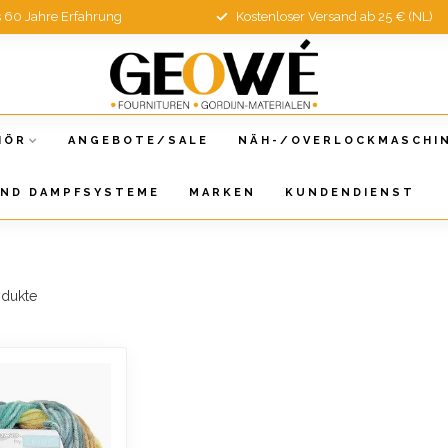
s 60 Jahre Erfahrung
Kostenloser Versand ab 25 € (NL)
HÖR
ANGEBOTE/SALE
NÄH-/OVERLOCKMASCHI
UND DAMPFSYSTEME
MARKEN
KUNDENDIENST
dukte