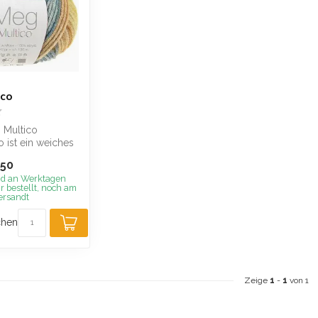
ico
 Multico
 ist ein weiches
mit einem
,50
..
nd an Werktagen
r bestellt, noch am
ersandt
chen
Zeige
1
-
1
von 1