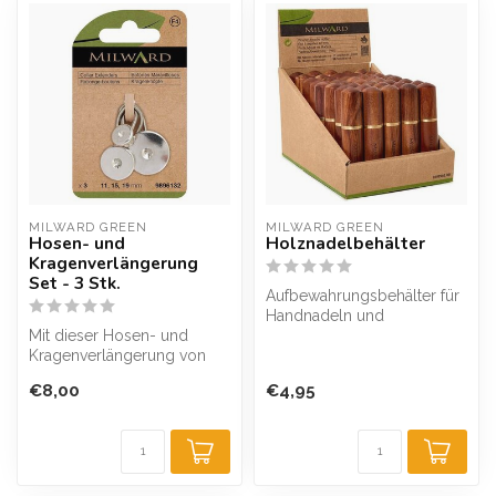
MILWARD GREEN
MILWARD GREEN
Hosen- und
Holznadelbehälter
Kragenverlängerung
Set - 3 Stk.
Aufbewahrungsbehälter für
Handnadeln und
Mit dieser Hosen- und
Stecknadeln.
Kragenverlängerung von
Sicherheitsdesign mit Schr...
Milward machen Sie eine
€8,00
€4,95
bestehende,...