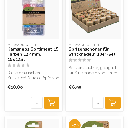
MILWARD GREEN
MILWARD GREEN
Kamsnaps Sortiment 15
Spitzenschoner für
Farben 12,4mm,
Stricknadeln 10er-Set
15x12St
Spitzenschützer, geeignet
Diese praktischen
für Stricknadeln von 2 mm
Kunststoff-Druckknöpfe von
bis 10 mm. Die 5 Sortimente
Milward sind aus Kunststoff
...
€18,80
€6,95
geferti...
-47%