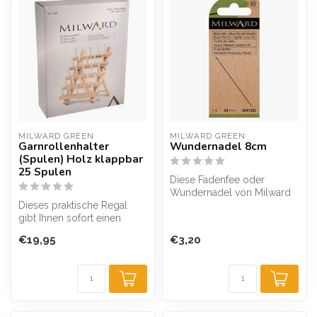
MILWARD GREEN
MILWARD GREEN
Garnrollenhalter
Wundernadel 8cm
(Spulen) Holz klappbar
25 Spulen
Diese Fadenfee oder
Wundernadel von Milward
Dieses praktische Regal
ist ein sehr praktisches
gibt Ihnen sofort einen
Hilfsmittel...
Überblick über die
€19,95
€3,20
verfügbaren G...