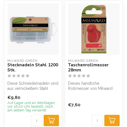
MILWARD GREEN
MILWARD GREEN
Stecknadeln Stahl 1200
Taschenrollmesser
Stk.
28mm
Diese Schneidernadeln sind
Dieses handliche
aus vernickeltem Stahl
Rollmesser von Milward
gefertigt. Die
lässt sich dank seiner
€9,80
Standardnadeln ...
geringen Größe le...
Auf Lager und an Werktagen
€7,60
vor 16:00 Uhr bestellt, noch
am selben Tag versandt