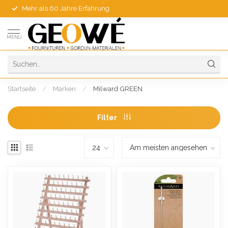
Mehr als 60 Jahre Erfahrung
MENU
Startseite
/
Marken
/
Milward GREEN
Filter