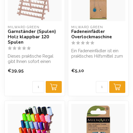
MILWARD GREEN
MILWARD GREEN
Garnständer (Spulen)
Fadeneinfädler
Holz klappbar 120
Overlockmaschine
Spulen
Ein Fadeneinfädler ist ein
Dieses praktische Regal
praktisches Hilfsmittel zum
gibt Ihnen sofort einen
Einfädeln des Fadens in I...
Überblick über die
€39,95
€5,10
verfügbaren G...