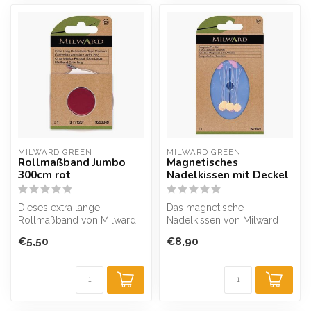
MILWARD GREEN
MILWARD GREEN
Rollmaßband Jumbo
Magnetisches
300cm rot
Nadelkissen mit Deckel
Dieses extra lange
Das magnetische
Rollmaßband von Milward
Nadelkissen von Milward
rollt sich mit einem
hat eine magnetische
€5,50
€8,90
Knopfdruck an de...
Oberfläche. Nadeln ...