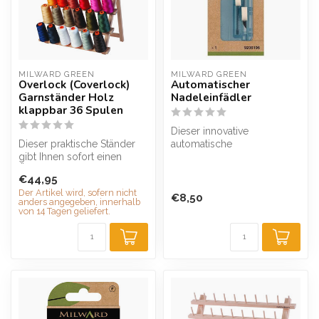
MILWARD GREEN
MILWARD GREEN
Overlock (Coverlock)
Automatischer
Garnständer Holz
Nadeleinfädler
klappbar 36 Spulen
Dieser innovative
Dieser praktische Ständer
automatische
gibt Ihnen sofort einen
Nadeleinfädler von Milward
Überblick über die
eignet sich zum Einfäd...
€44,95
verfügbaren...
Der Artikel wird, sofern nicht
€8,50
anders angegeben, innerhalb
von 14 Tagen geliefert.