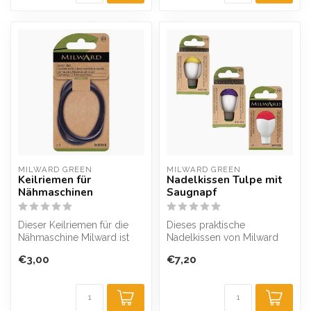
MILWARD GREEN
MILWARD GREEN
Keilriemen für
Nadelkissen Tulpe mit
Nähmaschinen
Saugnapf
Dieser Keilriemen für die
Dieses praktische
Nähmaschine Milward ist
Nadelkissen von Milward
geeignet für den Einsatz an
hat einen Saugnapf an der
€3,00
€7,20
de...
Unterseite, ...