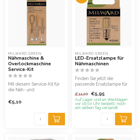
MILWARD GREEN
MILWARD GREEN
Nähmaschine &
LED-Ersatzlampe für
Overlockmaschine
Nähmaschinen
Service-Kit
Finden Sie jetzt die
Mit diesem Service-Kit für
passende Ersatzlampe für
die Näh- und
die Nähmaschine! Die LED-
€5,95
€11,20
Overlockmaschine von
Lampen be...
Auf Lager und an Werktagen
Milward halten Sie ...
€5,10
vor 16:00 Uhr bestellt, noch
am selben Tag versandt