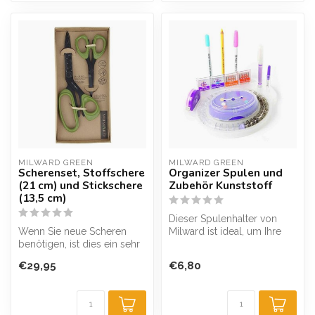
MILWARD GREEN
MILWARD GREEN
Scherenset, Stoffschere
Organizer Spulen und
(21 cm) und Stickschere
Zubehör Kunststoff
(13,5 cm)
Dieser Spulenhalter von
Wenn Sie neue Scheren
Milward ist ideal, um Ihre
benötigen, ist dies ein sehr
Spulen und anderes
schönes Set. Es enthält eine
Nähzubehör...
€29,95
€6,80
...