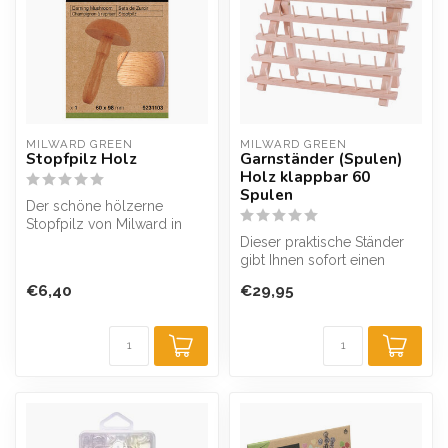
MILWARD GREEN
MILWARD GREEN
Stopfpilz Holz
Garnständer (Spulen)
Holz klappbar 60
Spulen
Der schöne hölzerne
Stopfpilz von Milward in
Form eines Pilzes ist ein
Dieser praktische Ständer
ideales H...
gibt Ihnen sofort einen
Überblick über die
€6,40
€29,95
verfügbaren...