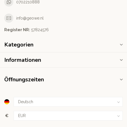
0702210888
info@geowe.nl
Register NR:
‭57824576‬
Kategorien
Informationen
Öffnungszeiten
€