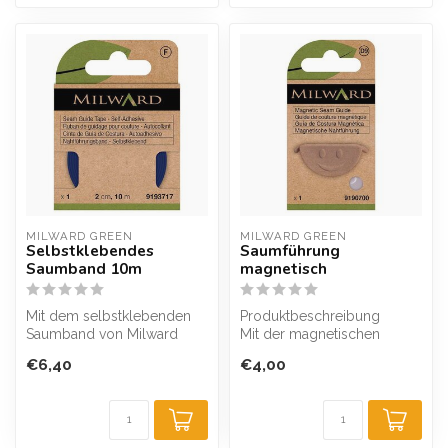
MILWARD GREEN
MILWARD GREEN
Selbstklebendes
Saumführung
Saumband 10m
magnetisch
Mit dem selbstklebenden
Produktbeschreibung
Saumband von Milward
Mit der magnetischen
erstellen Sie Nähte mit einer
Saumführung von Milward
€6,40
€4,00
perfe...
erstellen Sie N...