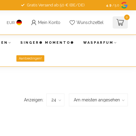
Gratis Versand ab 50 € (BE/DE)
4.9
/5.0
0
Mein Konto
Wunschzettel
EUR
NEN
SINGER® MOMENTO®
WASPARFUM
Aanbiedingen!
Anzeigen: