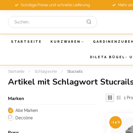
Günstige Preise und schnelle Lieferung
Mehr al
STARTSEITE
KURZWAREN
GARDINENZUBE
DILETA BÜGEL- 
Startseite
/
Schlagworte
/
Stucrails
Artikel mit Schlagwort Stucrail
1
Pro
Marken
Alle Marken
Decoline
-14%
Preis