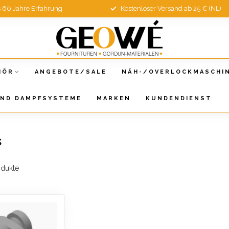
s 60 Jahre Erfahrung
Kostenloser Versand ab 25 € (NL)
HÖR
ANGEBOTE/SALE
NÄH-/OVERLOCKMASCHI
UND DAMPFSYSTEME
MARKEN
KUNDENDIENST
s
dukte