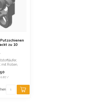
r Putzschienen
ackt zu 10
stoffläufer,
 mit Rollen,
ell entwickelt,
,50
€0,87 /
chen