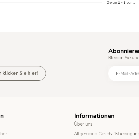
Zeige
1
-
1
von 1
Abonniere
Bleiben Sie üb
licken Sie hier!
en
Informationen
Über uns
ehör
Allgemeine Geschäftsbedingun