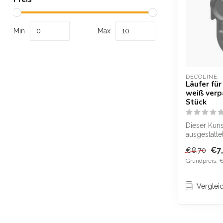
Min
Max
DECOLINE
Läufer fü
weiß verp
Stück
Dieser Kunst
ausgestattet
wurde spezi
€7
€8,70
um ...
Grundpreis: 
Verglei