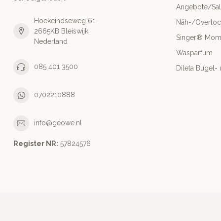
Angebote/Sa
Hoekeindseweg 61
Näh-/Overlo
2665KB Bleiswijk
Singer® Mo
Nederland
Wasparfum
085 401 3500
Dileta Bügel
0702210888
info@geowe.nl
Register NR:
‭57824576‬