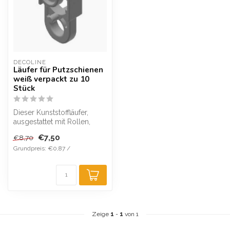
DECOLINE
Läufer für Putzschienen
weiß verpackt zu 10
Stück
Dieser Kunststoffläufer,
ausgestattet mit Rollen,
wurde speziell entwickelt,
€7,50
€8,70
um ...
Grundpreis: €0,87 /
Zeige
1
-
1
von 1