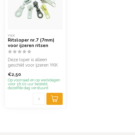
YKK
Ritsloper nr.7 (7mm)
voor ijzeren ritsen
Deze loper is alleen
geschikt voor ijzeren YKK
ritsen met het nummer 7
€2,50
(7mm)
Op voorraad en op werkdagen
voor 16.00 uur besteld,
dezelfde dag verstuurd