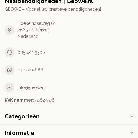
Naaibenodigdheden | Geowe.nl
GEOWÉ – Voor al uw creatieve benodigdheden!
Hoekeindseweg 61
2665KB Bleiswijk
Nederland
085 401 3500
0702210888
info@geowe.nl
KVK nummer:
‭57824576‬
Categorieën
Informatie