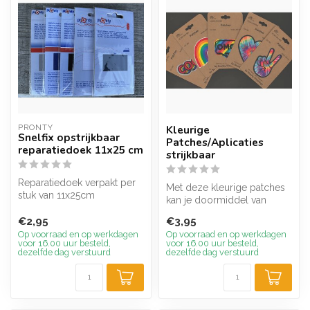
PRONTY
Kleurige
Snelfix opstrijkbaar
Patches/Aplicaties
reparatiedoek 11x25 cm
strijkbaar
Reparatiedoek verpakt per
Met deze kleurige patches
stuk van 11x25cm
kan je doormiddel van
Koop vanaf 3 stuks en
strijken je kledingstuk of tas
ontvang 5% kor...
€2,95
€3,95
h...
Op voorraad en op werkdagen
Op voorraad en op werkdagen
voor 16.00 uur besteld,
voor 16.00 uur besteld,
dezelfde dag verstuurd
dezelfde dag verstuurd