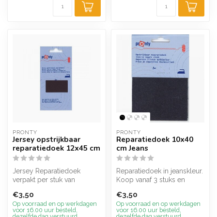
PRONTY
PRONTY
Jersey opstrijkbaar
Reparatiedoek 10x40
reparatiedoek 12x45 cm
cm Jeans
Jersey Reparatiedoek
Reparatiedoek in jeanskleur.
verpakt per stuk van
Koop vanaf 3 stuks en
12x45cm, speciaal voor
ontvang 5% korting, (deze
€3,50
€3,50
rekbare stoffen...
ko...
Op voorraad en op werkdagen
Op voorraad en op werkdagen
voor 16.00 uur besteld,
voor 16.00 uur besteld,
dezelfde dag verstuurd
dezelfde dag verstuurd