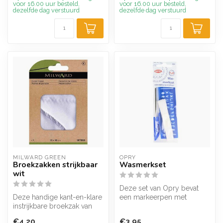
voor 16.00 uur besteld,
voor 16.00 uur besteld,
dezelfde dag verstuurd
dezelfde dag verstuurd
MILWARD GREEN
OPRY
Broekzakken strijkbaar
Wasmerkset
wit
Deze set van Opry bevat
Deze handige kant-en-klare
een markeerpen met
instrijkbare broekzak van
opstrijktape. U kunt
Milward is geschikt om in t...
eenvoudig met de...
€4,20
€3,95