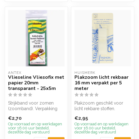
ANTEX
HUISMERK
Vlieseline Vliesofix met
Plakzoom licht rekbaar
papier 20mm
16 mm verpakt per 5
transparant - 25x5m
meter
Strijkband voor zomen
Plakzoom geschikt voor
(zoomband). Verpakking
licht rekbare stoffen.
van 5 meter, 22 mm breed.
Transparant, geschikt voor
€2,70
€2,95
alle kl...
Op voorraad en op werkdagen
Op voorraad en op werkdagen
voor 16.00 uur besteld,
voor 16.00 uur besteld,
dezelfde dag verstuurd
dezelfde dag verstuurd