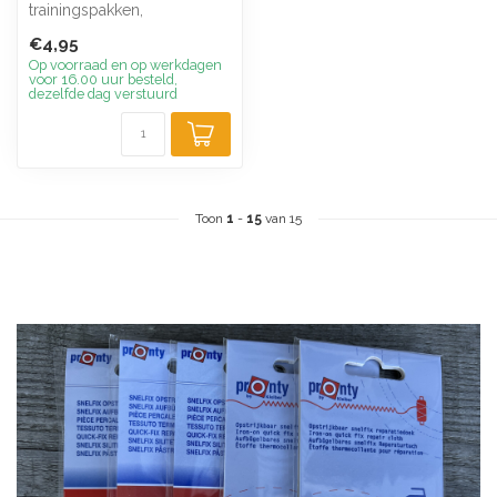
trainingspakken,
joggingbroeken en alle
€4,95
soorten sport...
Op voorraad en op werkdagen
voor 16.00 uur besteld,
dezelfde dag verstuurd
Toon
1
-
15
van 15