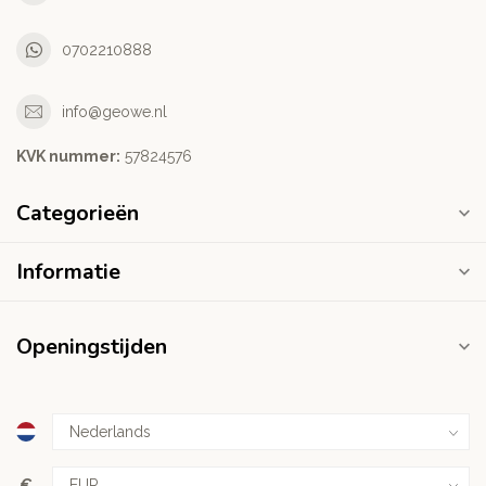
0702210888
info@geowe.nl
KVK nummer:
‭57824576‬
Categorieën
Informatie
Openingstijden
€