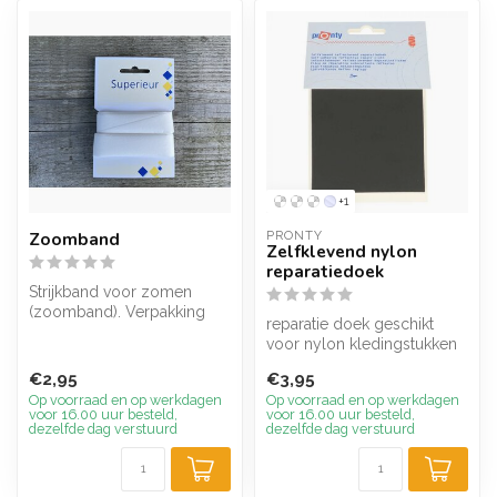
+1
Zoomband
PRONTY
Zelfklevend nylon
reparatiedoek
Strijkband voor zomen
(zoomband). Verpakking
reparatie doek geschikt
van 5 meter, 22 mm breed.
voor nylon kledingstukken
10*20 cm per verpakking
€2,95
€3,95
Koop ...
Op voorraad en op werkdagen
Op voorraad en op werkdagen
voor 16.00 uur besteld,
voor 16.00 uur besteld,
dezelfde dag verstuurd
dezelfde dag verstuurd