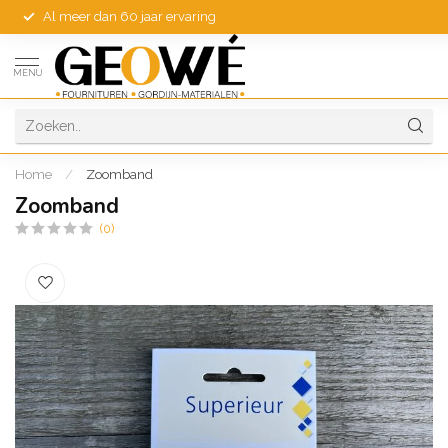
Al meer dan 60 jaar ervaring
MENU
Home
/
Zoomband
Zoomband
(0)