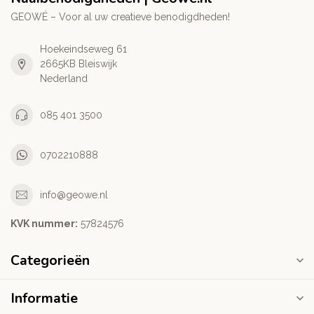
GEOWÉ – Voor al uw creatieve benodigdheden!
Hoekeindseweg 61
2665KB Bleiswijk
Nederland
085 401 3500
0702210888
info@geowe.nl
KVK nummer:
‭57824576‬
Categorieën
Informatie