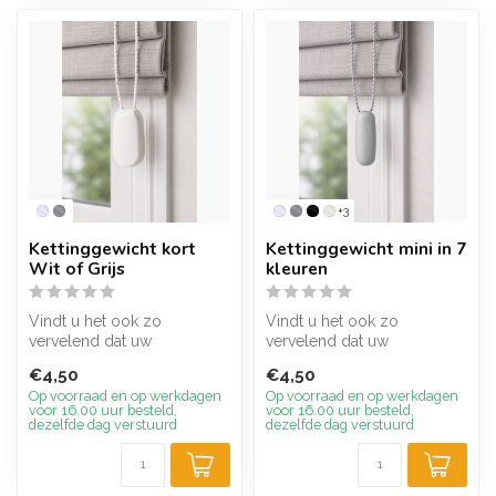
+3
Kettinggewicht kort
Kettinggewicht mini in 7
Wit of Grijs
kleuren
Vindt u het ook zo
Vindt u het ook zo
vervelend dat uw
vervelend dat uw
gordijnketting niet mooi
gordijnketting niet mooi
€4,50
€4,50
hangt? Het kettingg...
hangt? Het kettingg...
Op voorraad en op werkdagen
Op voorraad en op werkdagen
voor 16.00 uur besteld,
voor 16.00 uur besteld,
dezelfde dag verstuurd
dezelfde dag verstuurd