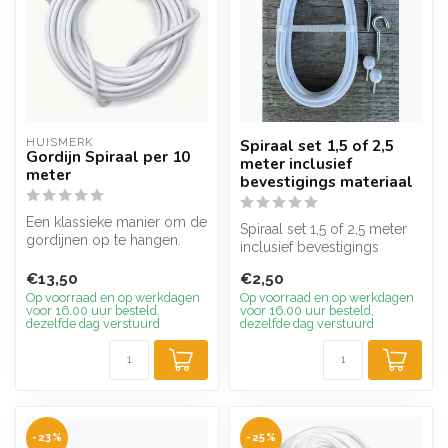
HUISMERK
Spiraal set 1,5 of 2,5
Gordijn Spiraal per 10
meter inclusief
meter
bevestigings materiaal
Een klassieke manier om de
Spiraal set 1,5 of 2,5 meter
gordijnen op te hangen.
inclusief bevestigings
Gordijn spiraal is een met
materiaal. Set bestaat uit 1...
ku...
€13,50
€2,50
Op voorraad en op werkdagen
Op voorraad en op werkdagen
voor 16.00 uur besteld,
voor 16.00 uur besteld,
dezelfde dag verstuurd
dezelfde dag verstuurd
-23%
-25%