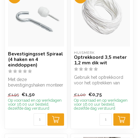
Bevestigingsset Spiraal
HUISMERK
Optrekkoord 3,5 meter
(4 haken en 4
1,2 mm dik wit
einddoppen)
Gebruik het optrekkoord
Met deze
voor het optrekken van
bevestigingshaken monteer
vouwgordijnen en voor
je het spandraad spiraal in
lichtgewich...
€1,50
€0,75
€1,95
€1,00
een handomdraai. ...
Op voorraad en op werkdagen
Op voorraad en op werkdagen
voor 16.00 uur besteld,
voor 16.00 uur besteld,
dezelfde dag verstuurd
dezelfde dag verstuurd