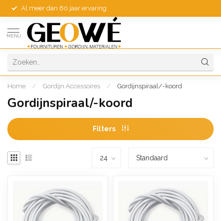
Al meer dan 60 jaar ervaring
MENU
Home
/
Gordijn Accessoires
/
Gordijnspiraal/-koord
Gordijnspiraal/-koord
Filters