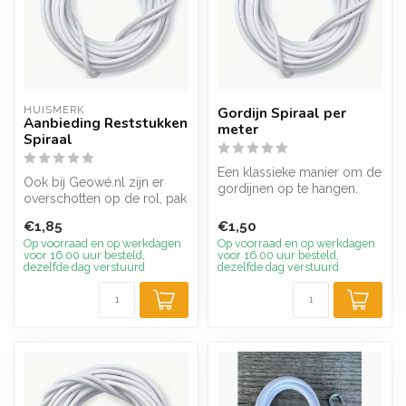
HUISMERK
Gordijn Spiraal per
Aanbieding Reststukken
meter
Spiraal
Een klassieke manier om de
Ook bij Geowé.nl zijn er
gordijnen op te hangen.
overschotten op de rol, pak
Gordijn spiraal is een met
je voordeel en kijk snel of...
ku...
€1,85
€1,50
Op voorraad en op werkdagen
Op voorraad en op werkdagen
voor 16.00 uur besteld,
voor 16.00 uur besteld,
dezelfde dag verstuurd
dezelfde dag verstuurd