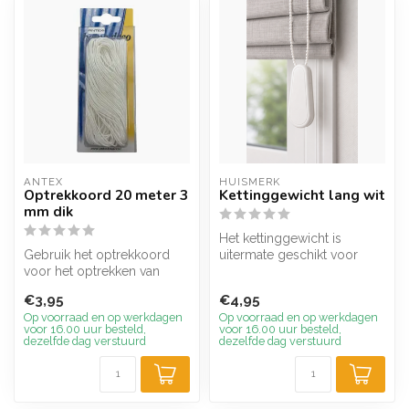
ANTEX
HUISMERK
Optrekkoord 20 meter 3
Kettinggewicht lang wit
mm dik
Het kettinggewicht is
Gebruik het optrekkoord
uitermate geschikt voor
voor het optrekken van
kettingen van lamellen,
vouwgordijnen en voor
rolgordijn...
€3,95
€4,95
lichtgewich...
Op voorraad en op werkdagen
Op voorraad en op werkdagen
voor 16.00 uur besteld,
voor 16.00 uur besteld,
dezelfde dag verstuurd
dezelfde dag verstuurd