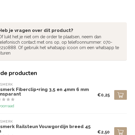
Heb je vragen over dit product?
Of lukt het je niet om de order te plaatsen, neem dan
telefonisch contact met ons op, op telefoonnummer: 070-
2210888. Of gebruik het whatsapp icoon om een whatsapp te
sturen
rde producten
ISMERK
ismerk Fiberclip+ring 3,5 en 4mm 6 mm
ansparant
€0,25
voorraad
ISMERK
ismerk Railsteun Vouwgordijn breed 45
m
€2,50