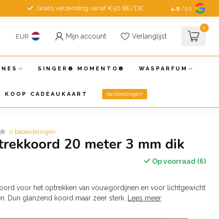
Gratis verzending vanaf €50 BE/DE
4.9
/5.0
0
Mijn account
Verlanglijst
EUR
INES
SINGER® MOMENTO®
WASPARFUM
KOOP CADEAUKAART
Aanbiedingen!
0 beoordelingen
trekkoord 20 meter 3 mm dik
Op voorraad (6)
oord voor het optrekken van vouwgordijnen en voor lichtgewicht
eën. Dun glanzend koord maar zeer sterk.
Lees meer
.