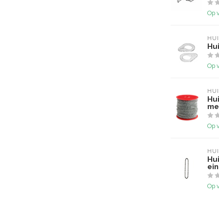
Op 
HU
Hu
Op 
HU
Hu
me
Op 
HU
Hu
ei
Op 