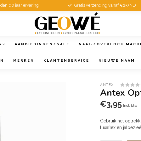
dan 60 jaar ervaring
Gratis verzending vanaf €25 (NL)
S
AANBIEDINGEN/SALE
NAAI-/OVERLOCK MACH
EN
MERKEN
KLANTENSERVICE
NIEUWE NAAM
ANTEX
Antex Op
€3,95
Incl. btw
Gebruik het optrekk
luxaflex en jaloezi