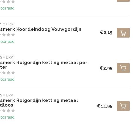
voorraad
ISMERK
ismerk Koordeindoog Vouwgordijn
€0,15
voorraad
ISMERK
ismerk Rolgordijn ketting metaal per
ter
€2,95
voorraad
ISMERK
ismerk Rolgordijn ketting metaal
ndloos
€14,95
voorraad