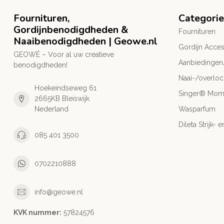
Fournituren,
Categori
Gordijnbenodigdheden &
Fournituren
Naaibenodigdheden | Geowe.nl
Gordijn Acces
GEOWÉ – Voor al uw creatieve
Aanbiedingen
benodigdheden!
Naai-/overlo
Hoekeindseweg 61
Singer® Mo
2665KB Bleiswijk
Nederland
Wasparfum
Dileta Strijk
085 401 3500
0702210888
info@geowe.nl
KVK nummer:
‭57824576‬