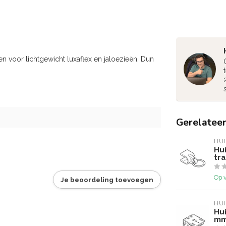
 voor lichtgewicht luxaflex en jaloezieën. Dun
Gerelatee
HU
Hu
tr
Op 
Je beoordeling toevoegen
HU
Hu
m