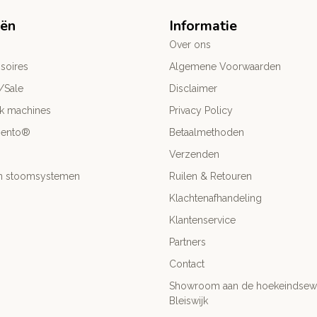
eën
Informatie
Over ons
soires
Algemene Voorwaarden
/Sale
Disclaimer
ck machines
Privacy Policy
mento®
Betaalmethoden
Verzenden
- en stoomsystemen
Ruilen & Retouren
Klachtenafhandeling
Klantenservice
Partners
Contact
Showroom aan de hoekeindsewe
Bleiswijk