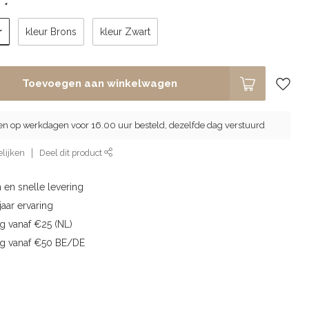
:
*
r
kleur Brons
kleur Zwart
Toevoegen aan winkelwagen
en op werkdagen voor 16.00 uur besteld, dezelfde dag verstuurd
lijken
Deel dit product
 en snelle levering
aar ervaring
g vanaf €25 (NL)
ng vanaf €50 BE/DE