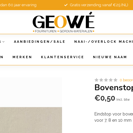
dan 60 jaar ervaring
Gratis verzending vanaf €25 (NL)
S
AANBIEDINGEN/SALE
NAAI-/OVERLOCK MACH
EN
MERKEN
KLANTENSERVICE
NIEUWE NAAM
0 beoor
Bovenstop
€0,50
Incl. btw
Eindstop voor boven 
voor 7, 8 en 10 mm 