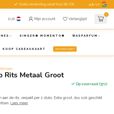
Gratis verzending vanaf €50 BE/DE
4.9
/5.0
0
Mijn account
Verlanglijst
EUR
INES
SINGER® MOMENTO®
WASPARFUM
KOOP CADEAUKAART
Aanbiedingen!
delingen
 Rits Metaal Groot
Op voorraad (371)
aan de rits, verpakt per 2 stuks. Extra groot, dus ook geschikt
ritsen.
Lees meer
.