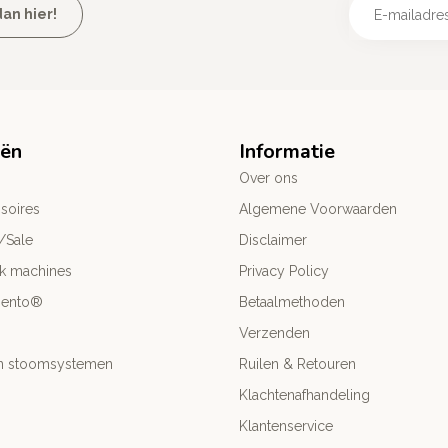
an hier!
eën
Informatie
Over ons
soires
Algemene Voorwaarden
/Sale
Disclaimer
ck machines
Privacy Policy
mento®
Betaalmethoden
Verzenden
- en stoomsystemen
Ruilen & Retouren
Klachtenafhandeling
Klantenservice