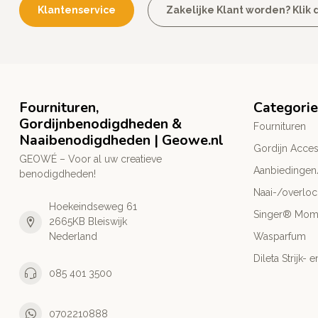
Klantenservice
Zakelijke Klant worden? Klik d
Fournituren,
Categori
Gordijnbenodigdheden &
Fournituren
Naaibenodigdheden | Geowe.nl
Gordijn Acces
GEOWÉ – Voor al uw creatieve
Aanbiedingen
benodigdheden!
Naai-/overlo
Hoekeindseweg 61
Singer® Mo
2665KB Bleiswijk
Nederland
Wasparfum
Dileta Strijk
085 401 3500
0702210888