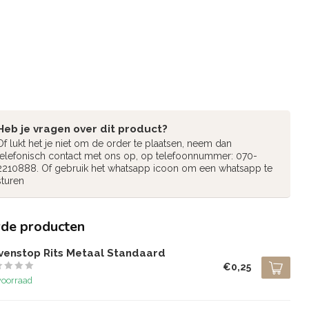
Heb je vragen over dit product?
Of lukt het je niet om de order te plaatsen, neem dan
telefonisch contact met ons op, op telefoonnummer: 070-
2210888. Of gebruik het whatsapp icoon om een whatsapp te
sturen
rde producten
venstop Rits Metaal Standaard
€0,25
voorraad