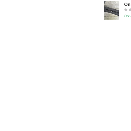
On
Op 