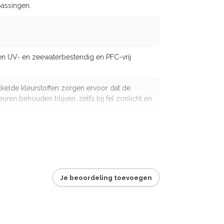
assingen.
en UV- en zeewaterbestendig en PFC-vrij
kkelde kleurstoffen zorgen ervoor dat de
euren behouden blijven, zelfs bij fel zonlicht en
aturen tot -30°C blijft het naaigaren
n duurzaam.
rdt geproduceerd volgens internationaal
ische normen en is gecertificeerd volgens
Je beoordeling toevoegen
ndard 100.