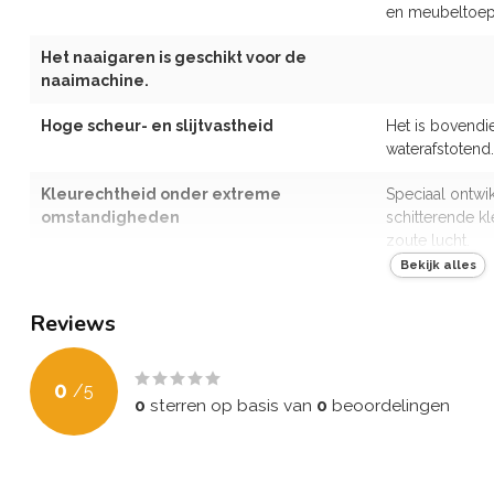
en meubeltoep
Het naaigaren is geschikt voor de
naaimachine.
Hoge scheur- en slijtvastheid
Het is bovendi
waterafstotend.
Kleurechtheid onder extreme
Speciaal ontwi
omstandigheden
schitterende kl
zoute lucht.
Bekijk alles
Weerbestendigheid
Zelfs bij temper
betrouwbaar e
Reviews
Oeko-Tex-certificering
XTREME PRO wo
erkende ecolog
0
/
5
Oeko-Tex® Sta
0
sterren op basis van
0
beoordelingen