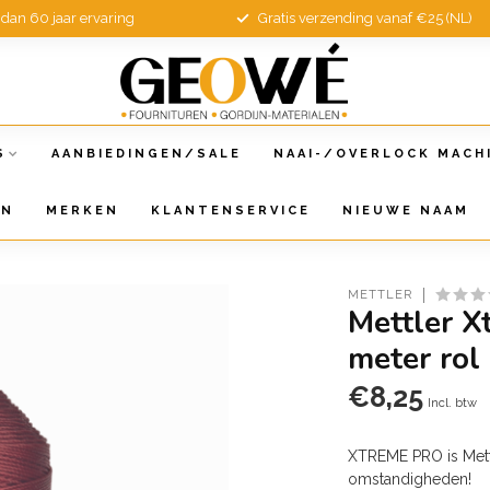
dan 60 jaar ervaring
Gratis verzending vanaf €25 (NL)
S
AANBIEDINGEN/SALE
NAAI-/OVERLOCK MACH
EN
MERKEN
KLANTENSERVICE
NIEUWE NAAM
METTLER
Mettler 
meter rol
€8,25
Incl. btw
XTREME PRO is Mett
omstandigheden!