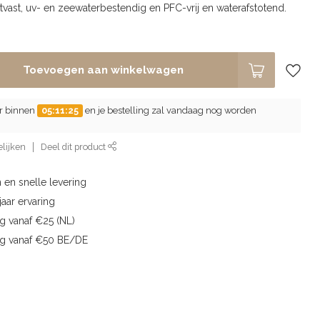
ijtvast, uv- en zeewaterbestendig en PFC-vrij en waterafstotend.
Toevoegen aan winkelwagen
er binnen
05:11:24
en je bestelling zal vandaag nog worden
lijken
Deel dit product
 en snelle levering
aar ervaring
g vanaf €25 (NL)
ng vanaf €50 BE/DE