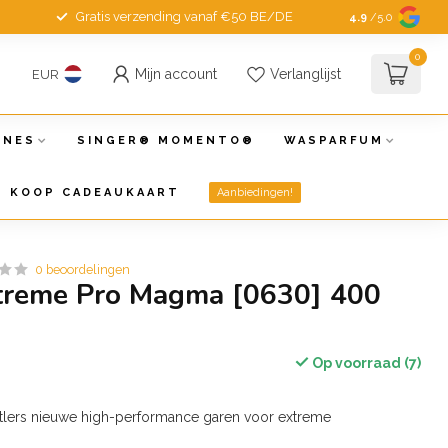
Gratis verzending vanaf €50 BE/DE
4.9
/5.0
0
Mijn account
Verlanglijst
EUR
INES
SINGER® MOMENTO®
WASPARFUM
KOOP CADEAUKAART
Aanbiedingen!
0 beoordelingen
Xtreme Pro Magma [0630] 400
Op voorraad (7)
lers nieuwe high-performance garen voor extreme