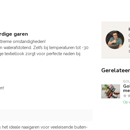
rdige garen
extreme omstandigheden!
en waterafstotend. Zelfs bij temperaturen tot -30
e textiellook zorgt voor perfecte naden bij
Gerelatee
GO
Go
en!
me
Op 
het ideale naaigaren voor veeleisende buiten-