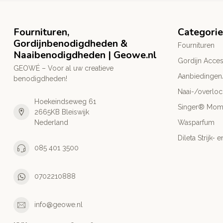
Fournituren,
Categori
Gordijnbenodigdheden &
Fournituren
Naaibenodigdheden | Geowe.nl
Gordijn Acces
GEOWÉ – Voor al uw creatieve
Aanbiedingen
benodigdheden!
Naai-/overlo
Hoekeindseweg 61
Singer® Mo
2665KB Bleiswijk
Nederland
Wasparfum
Dileta Strijk
085 401 3500
0702210888
info@geowe.nl