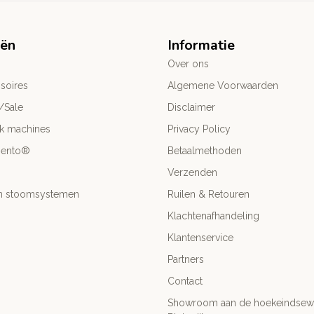
eën
Informatie
Over ons
soires
Algemene Voorwaarden
/Sale
Disclaimer
ck machines
Privacy Policy
mento®
Betaalmethoden
Verzenden
- en stoomsystemen
Ruilen & Retouren
Klachtenafhandeling
Klantenservice
Partners
Contact
Showroom aan de hoekeindsewe