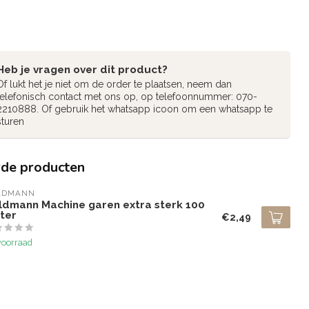
Heb je vragen over dit product?
Of lukt het je niet om de order te plaatsen, neem dan
telefonisch contact met ons op, op telefoonnummer: 070-
2210888. Of gebruik het whatsapp icoon om een whatsapp te
sturen
rde producten
LDMANN
ldmann Machine garen extra sterk 100
ter
€2,49
voorraad