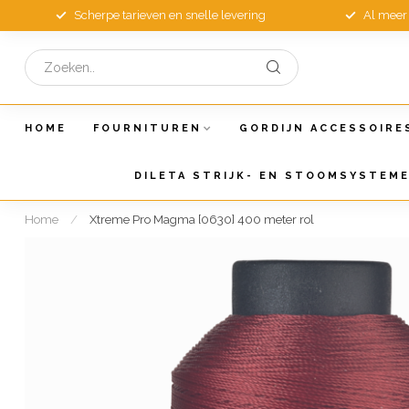
Scherpe tarieven en snelle levering
Al meer 
HOME
FOURNITUREN
GORDIJN ACCESSOIRE
DILETA STRIJK- EN STOOMSYSTEM
Home
/
Xtreme Pro Magma [0630] 400 meter rol