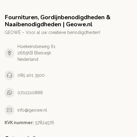
Fournituren, Gordijnbenodigdheden &
Naaibenodigdheden | Geowe.nl
GEOWÉ – Voor al uw creatieve benodigdheden!
Hoekeindseweg 61
2665KB Bleiswijk
Nederland
085 401 3500
0702210888
info@geowe.nl
KVK nummer:
‭57824576‬