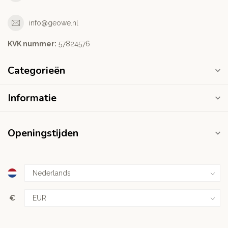
info@geowe.nl
KVK nummer:
‭57824576‬
Categorieën
Informatie
Openingstijden
€