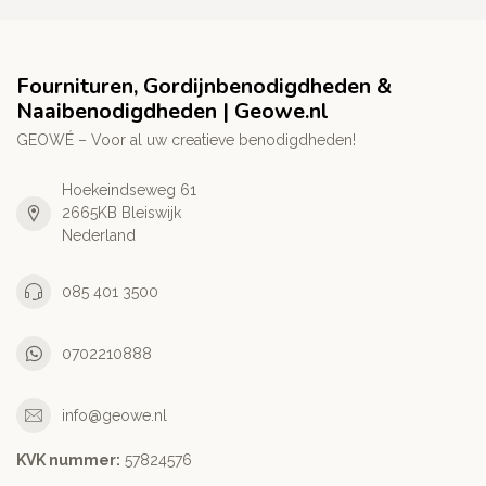
Fournituren, Gordijnbenodigdheden &
Naaibenodigdheden | Geowe.nl
GEOWÉ – Voor al uw creatieve benodigdheden!
Hoekeindseweg 61
2665KB Bleiswijk
Nederland
085 401 3500
0702210888
info@geowe.nl
KVK nummer:
‭57824576‬