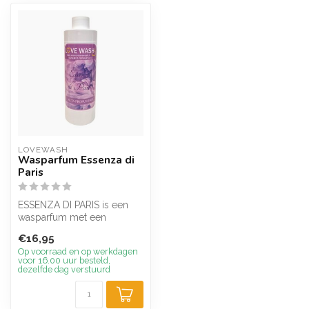
LOVEWASH
Wasparfum Essenza di
Paris
ESSENZA DI PARIS is een
wasparfum met een
olfactorische noot
€16,95
geïnspireerd op het...
Op voorraad en op werkdagen
voor 16.00 uur besteld,
dezelfde dag verstuurd