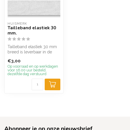
HUISMERK
Tailleband elastiek 30
mm.
Tailleband elastiek 30 mm
breed is leverbaar in de
kleuren wit en zwart.
€3,00
Middel...
Op voorraad en op werkdagen
voor 16.00 uur besteld,
dezelfde dag verstuurd
Abonneer je op onze nieuwsbrief