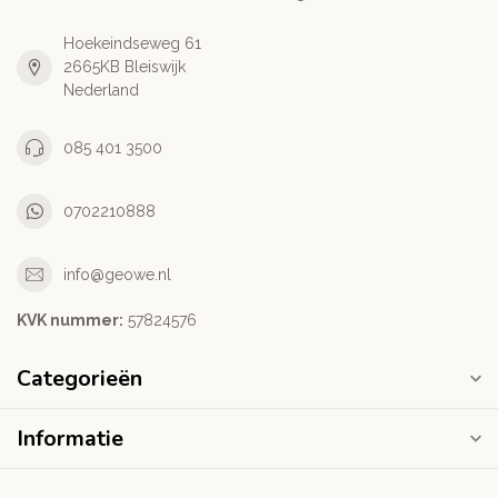
Hoekeindseweg 61
2665KB Bleiswijk
Nederland
085 401 3500
0702210888
info@geowe.nl
KVK nummer:
‭57824576‬
Categorieën
Informatie