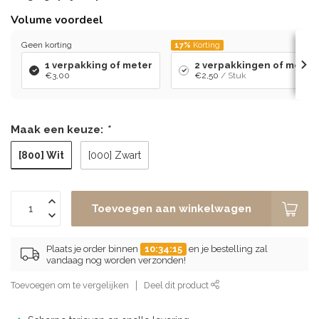
Volume voordeel
Geen korting
17%
Korting
1 verpakking of meter
2 verpakkingen of meters 
€3,00
€2,50
/ Stuk
Maak een keuze:
*
[800] Wit
[000] Zwart
Toevoegen aan winkelwagen
Plaats je order binnen
10:34:15
en je bestelling zal
vandaag nog worden verzonden!
Toevoegen om te vergelijken
Deel dit product