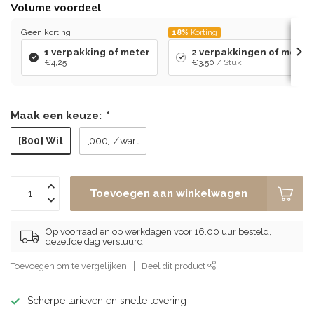
Volume voordeel
Geen korting
18%
Korting
1 verpakking of meter
2 verpakkingen of meters 
€4,25
€3,50
/ Stuk
Maak een keuze:
*
[800] Wit
[000] Zwart
Toevoegen aan winkelwagen
Op voorraad en op werkdagen voor 16.00 uur besteld,
dezelfde dag verstuurd
Toevoegen om te vergelijken
Deel dit product
Scherpe tarieven en snelle levering