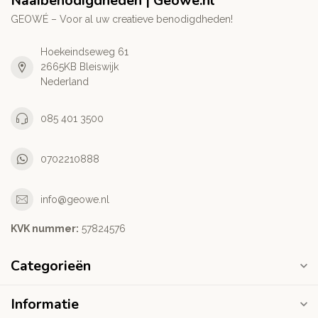
Naaibenodigdheden | Geowe.nl
GEOWÉ – Voor al uw creatieve benodigdheden!
Hoekeindseweg 61
2665KB Bleiswijk
Nederland
085 401 3500
0702210888
info@geowe.nl
KVK nummer:
‭57824576‬
Categorieën
Informatie