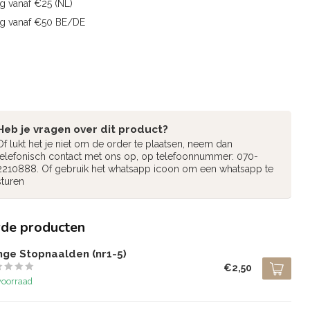
g vanaf €25 (NL)
ng vanaf €50 BE/DE
Heb je vragen over dit product?
Of lukt het je niet om de order te plaatsen, neem dan
telefonisch contact met ons op, op telefoonnummer: 070-
2210888. Of gebruik het whatsapp icoon om een whatsapp te
sturen
rde producten
nge Stopnaalden (nr1-5)
€2,50
voorraad