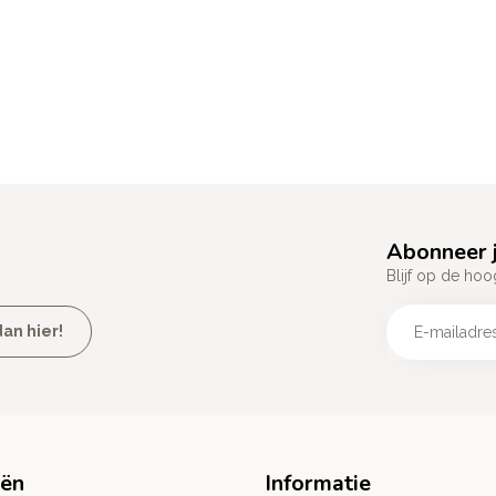
Abonneer j
Blijf op de hoo
an hier!
eën
Informatie