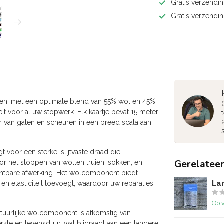
Gratis verzendin
Gratis verzendi
ren, met een optimale blend van 55% wol en 45%
it voor al uw stopwerk. Elk kaartje bevat 15 meter
en van gaten en scheuren in een breed scala aan
 voor een sterke, slijtvaste draad die
Gerelatee
voor het stoppen van wollen truien, sokken, en
zichtbare afwerking. Het wolcomponent biedt
La
n elasticiteit toevoegt, waardoor uw reparaties
Op 
natuurlijke wolcomponent is afkomstig van
rkte en levensduur, wat bijdraagt aan een langere