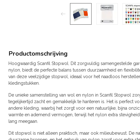
Productomschrijving
Hoogwaardig Scanfil Stopwol. Dit zorgvuldig samengestelde ga
nylon, biedt de perfecte balans tussen duurzaamheid en flexibilite
van deze veelzijdige stopwol, ideaal voor het naadloos herstell
kledingstukken.
De unieke samenstelling van wol en nylon in Scanfil Stopwol zorgt
tegelijkertijd zacht en gemakkelijk te hanteren is. Het is perfect 
andere kleding, waarbij het zorgt voor een natuurlijke, bijna on
warmte en ademend vermogen, terwijl het nylon extra stevigheid e
lang meegaan.
Dit stopwol is niet alleen praktisch, maar ook milieubewust. De 
duurzame bronnen, en het gebruik van nylon zorgt voor extra ste