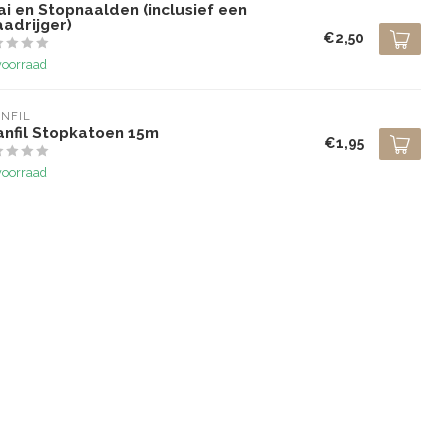
i en Stopnaalden (inclusief een
adrijger)
€2,50
voorraad
NFIL
anfil Stopkatoen 15m
€1,95
voorraad