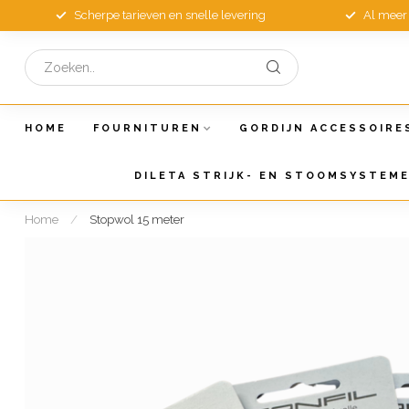
Scherpe tarieven en snelle levering
Al meer 
HOME
FOURNITUREN
GORDIJN ACCESSOIRE
DILETA STRIJK- EN STOOMSYSTEM
Home
/
Stopwol 15 meter