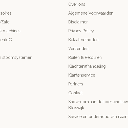
Over ons
soires
Algemene Voorwaarden
/Sale
Disclaimer
ck machines
Privacy Policy
mento®
Betaalmethoden
Verzenden
- en stoomsystemen
Ruilen & Retouren
Klachtenafhandeling
Klantenservice
Partners
Contact
Showroom aan de hoekeindsewe
Bleiswijk
Service en onderhoud van naai