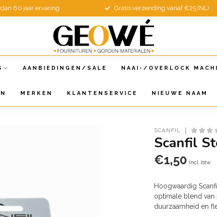
dan 60 jaar ervaring
Gratis verzending vanaf €25 (NL)
S
AANBIEDINGEN/SALE
NAAI-/OVERLOCK MACH
EN
MERKEN
KLANTENSERVICE
NIEUWE NAAM
SCANFIL
Scanfil S
€1,50
Incl. btw
Hoogwaardig Scanfi
optimale blend van 
duurzaamheid en flex