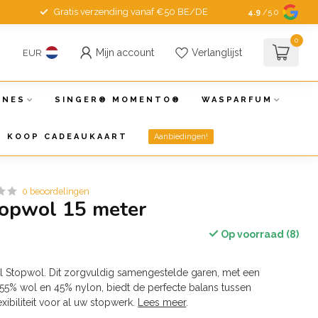
Gratis verzending vanaf €50 BE/DE
4.9
/5.0
0
Mijn account
Verlanglijst
EUR
INES
SINGER® MOMENTO®
WASPARFUM
KOOP CADEAUKAART
Aanbiedingen!
0 beoordelingen
topwol 15 meter
Op voorraad (8)
l Stopwol. Dit zorgvuldig samengestelde garen, met een
55% wol en 45% nylon, biedt de perfecte balans tussen
ibiliteit voor al uw stopwerk.
Lees meer
.