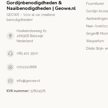
Gordijnbenodigdheden &
Fournituren
Naaibenodigdheden | Geowe.nl
Gordijn Acces
GEOWÉ – Voor al uw creatieve
Aanbiedingen
benodigdheden!
Naai-/overlo
Hoekeindseweg 61
Singer® Mo
2665KB Bleiswijk
Nederland
Wasparfum
Dileta Strijk
085 401 3500
0702210888
info@geowe.nl
KVK nummer:
‭57824576‬