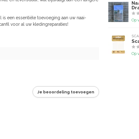
Naa
Dra
l is een essentiële toevoeging aan uw naai-
Op 
canfil voor al uw kledingreparaties!
SCA
Sc
Op 
Je beoordeling toevoegen