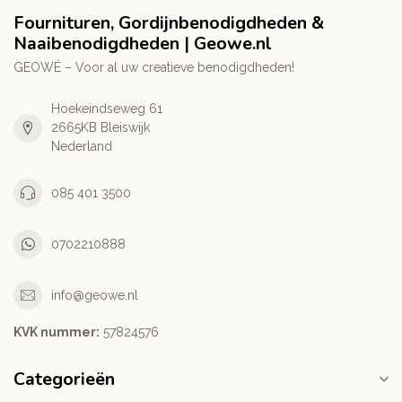
Fournituren, Gordijnbenodigdheden &
Naaibenodigdheden | Geowe.nl
GEOWÉ – Voor al uw creatieve benodigdheden!
Hoekeindseweg 61
2665KB Bleiswijk
Nederland
085 401 3500
0702210888
info@geowe.nl
KVK nummer:
‭57824576‬
Categorieën