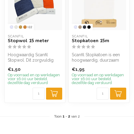
+22
SCANFIL
SCANFIL
Stopwol 15 meter
Stopkatoen 15m
Hoogwaardig Scanfil
Scanfil Stopkatoen is een
Stopwol. Dit zorgvuldig
hoogwaardig, duurzaam
samengestelde garen, met
garen, perfect voor al uw
€1,50
€1,95
een optimal...
stop- ...
Op voorraad en op werkdagen
Op voorraad en op werkdagen
voor 16.00 uur besteld,
voor 16.00 uur besteld,
dezelfde dag verstuurd
dezelfde dag verstuurd
Toon
1
-
2
van 2