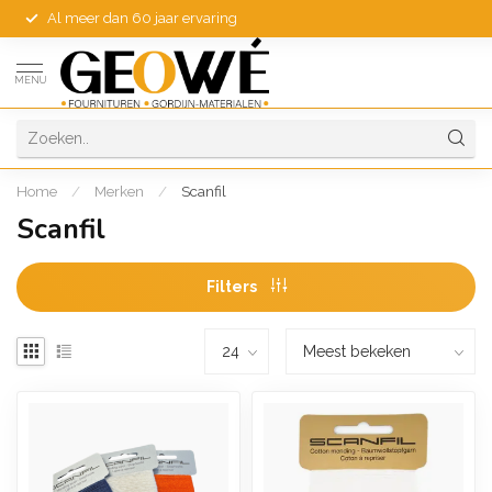
Al meer dan 60 jaar ervaring
MENU
Home
/
Merken
/
Scanfil
Scanfil
Filters