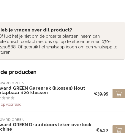
Heb je vragen over dit product?
Of lukt het je niet om de order te plaatsen, neem dan
telefonisch contact met ons op, op telefoonnummer: 070-
2210888. Of gebruik het whatsapp icoon om een whatsapp te
sturen
rde producten
LWARD GREEN
lward GREEN Garenrek (klossen) Hout
klapbaar 120 klossen
€39,95
 op voorraad
LWARD GREEN
lward GREEN Draaddoorsteker overlock
chine
€5,10