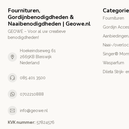
Fournituren,
Categori
Gordijnbenodigdheden &
Fournituren
Naaibenodigdheden | Geowe.nl
Gordijn Acces
GEOWÉ – Voor al uw creatieve
Aanbiedingen
benodigdheden!
Naai-/overlo
Hoekeindseweg 61
Singer® Mo
2665KB Bleiswijk
Nederland
Wasparfum
Dileta Strijk
085 401 3500
0702210888
info@geowe.nl
KVK nummer:
‭57824576‬