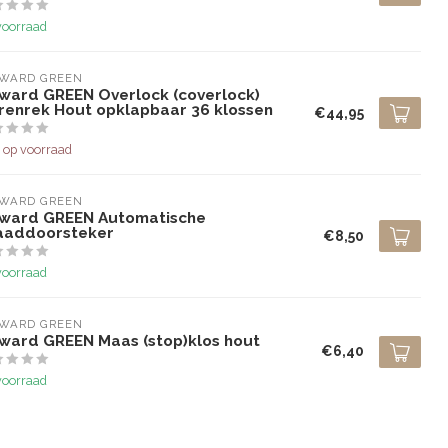
voorraad
LWARD GREEN
lward GREEN Overlock (coverlock)
renrek Hout opklapbaar 36 klossen
€44,95
 op voorraad
LWARD GREEN
lward GREEN Automatische
aaddoorsteker
€8,50
voorraad
LWARD GREEN
lward GREEN Maas (stop)klos hout
€6,40
voorraad