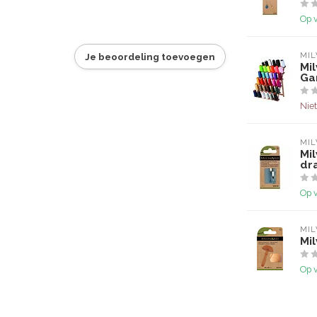
Op 
MI
Je beoordeling toevoegen
Mi
Ga
Niet
MI
Mi
dr
Op 
MI
Mi
Op 