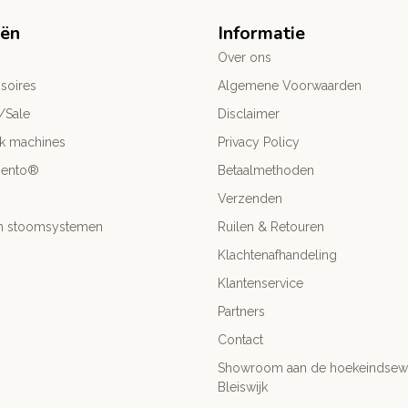
eën
Informatie
Over ons
soires
Algemene Voorwaarden
/Sale
Disclaimer
ck machines
Privacy Policy
mento®
Betaalmethoden
Verzenden
- en stoomsystemen
Ruilen & Retouren
Klachtenafhandeling
Klantenservice
Partners
Contact
Showroom aan de hoekeindsewe
Bleiswijk