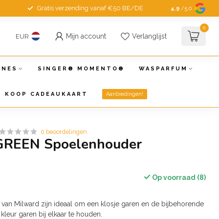
Gratis verzending vanaf €50 BE/DE
4.9
/5.0
0
Mijn account
Verlanglijst
EUR
INES
SINGER® MOMENTO®
WASPARFUM
KOOP CADEAUKAART
Aanbiedingen!
0 beoordelingen
GREEN Spoelenhouder
Op voorraad (8)
van Milward zijn ideaal om een klosje garen en de bijbehorende
kleur garen bij elkaar te houden.