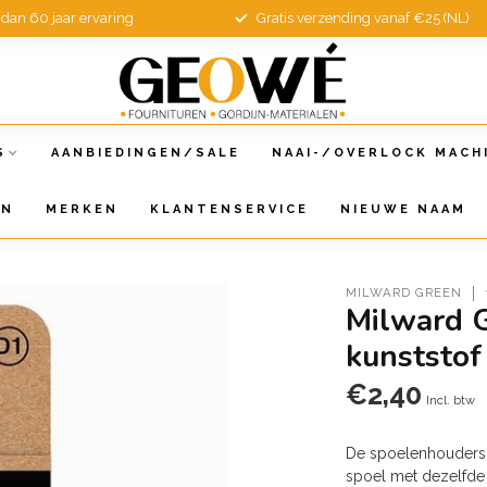
dan 60 jaar ervaring
Gratis verzending vanaf €25 (NL)
S
AANBIEDINGEN/SALE
NAAI-/OVERLOCK MACH
EN
MERKEN
KLANTENSERVICE
NIEUWE NAAM
MILWARD GREEN
Milward 
kunststof
€2,40
Incl. btw
De spoelenhouders 
spoel met dezelfde 