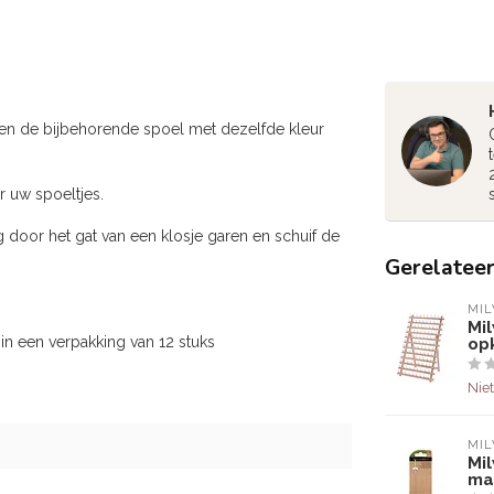
 en de bijbehorende spoel met dezelfde kleur
r uw spoeltjes.
 door het gat van een klosje garen en schuif de
Gerelatee
MI
Mi
n een verpakking van 12 stuks
op
Niet
MI
Mi
ma