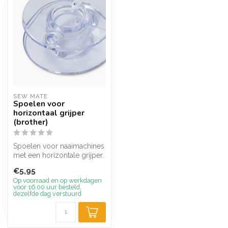
SEW MATE
Spoelen voor
horizontaal grijper
(brother)
Spoelen voor naaimachines
met een horizontale grijper.
Maat 21,2x9,3x6 mm.
€5,95
Verpa...
Op voorraad en op werkdagen
voor 16.00 uur besteld,
dezelfde dag verstuurd