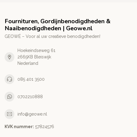
Fournituren, Gordijnbenodigdheden &
Naaibenodigdheden | Geowe.nl
GEOWÉ – Voor al uw creatieve benodigdheden!
Hoekeindseweg 61
2665KB Bleiswijk
Nederland
085 401 3500
0702210888
info@geowe.nl
KVK nummer:
‭57824576‬