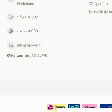
Nederland
Wasparfum
Dileta Strijk
085 401 3500
0702210888
info@geowe.nl
KVK nummer:
‭57824576‬