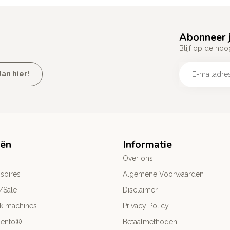
Abonneer j
Blijf op de hoo
an hier!
eën
Informatie
Over ons
soires
Algemene Voorwaarden
/Sale
Disclaimer
ck machines
Privacy Policy
mento®
Betaalmethoden