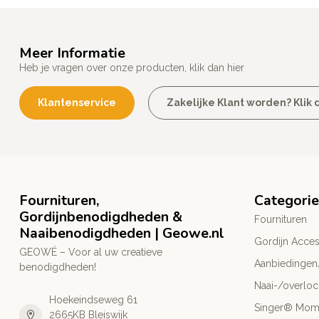
Meer Informatie
Heb je vragen over onze producten, klik dan hier
Klantenservice
Zakelijke Klant worden? Klik d
Fournituren,
Categori
Gordijnbenodigdheden &
Fournituren
Naaibenodigdheden | Geowe.nl
Gordijn Acces
GEOWÉ – Voor al uw creatieve
Aanbiedingen
benodigdheden!
Naai-/overlo
Hoekeindseweg 61
Singer® Mo
2665KB Bleiswijk