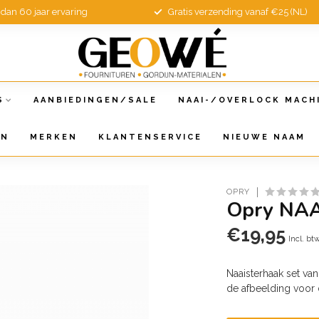
dan 60 jaar ervaring
Gratis verzending vanaf €25 (NL)
S
AANBIEDINGEN/SALE
NAAI-/OVERLOCK MACH
EN
MERKEN
KLANTENSERVICE
NIEUWE NAAM
OPRY
Opry NA
€19,95
Incl. bt
Naaisterhaak set va
de afbeelding voor d