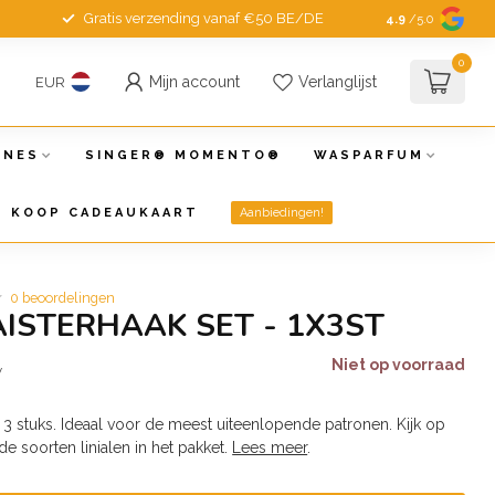
Gratis verzending vanaf €50 BE/DE
4.9
/5.0
0
Mijn account
Verlanglijst
EUR
INES
SINGER® MOMENTO®
WASPARFUM
KOOP CADEAUKAART
Aanbiedingen!
0 beoordelingen
AISTERHAAK SET - 1X3ST
Niet op voorraad
w
n 3 stuks. Ideaal voor de meest uiteenlopende patronen. Kijk op
e soorten linialen in het pakket.
Lees meer
.