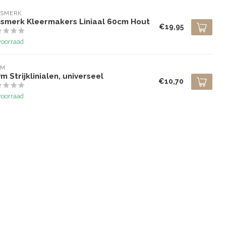
ISMERK
ismerk Kleermakers Liniaal 60cm Hout
€19,95
voorraad
YM
m Strijklinialen, universeel
€10,70
voorraad