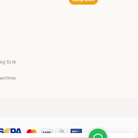
Bekijk alles
g 61 te
machines