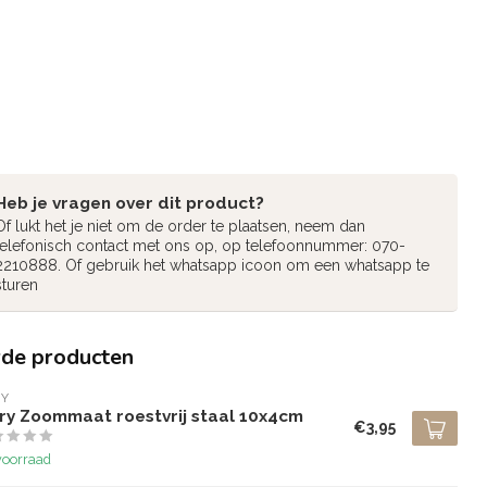
Heb je vragen over dit product?
Of lukt het je niet om de order te plaatsen, neem dan
telefonisch contact met ons op, op telefoonnummer: 070-
2210888. Of gebruik het whatsapp icoon om een whatsapp te
sturen
rde producten
RY
ry Zoommaat roestvrij staal 10x4cm
€3,95
voorraad