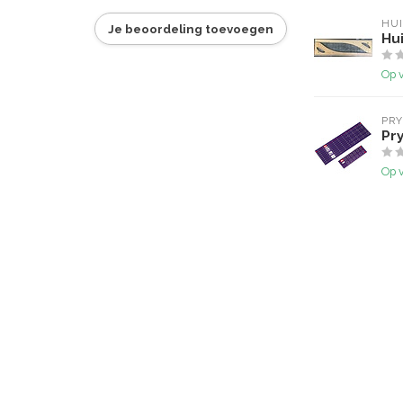
HU
Je beoordeling toevoegen
Hu
Op 
PR
Pry
Op 