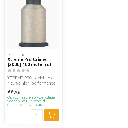
METTLER
Xtreme Pro Crème
[3000] 400 meter rol
XTREME PRO is Mettlers
nieuwe high-performance
garen voor extreme
€8,25
omstandigheden...
Op voorraad en op werkdagen
voor 16.00 uur besteld,
dezelfde dag verstuurd