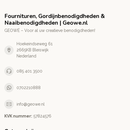
Fournituren, Gordijnbenodigdheden &
Naaibenodigdheden | Geowe.nl
GEOWÉ – Voor al uw creatieve benodigdheden!
Hoekeindseweg 61
2665KB Bleiswijk
Nederland
085 401 3500
0702210888
info@geowe.nl
KVK nummer:
‭57824576‬