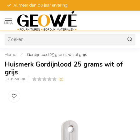
Al meer dan 60 jaar ervaring
MENU
Home
/
Gordijnlood 25 grams wit of grijs
Huismerk Gordijnlood 25 grams wit of
grijs
HUISMERK
(0)