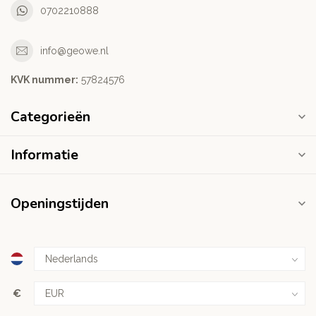
0702210888
info@geowe.nl
KVK nummer:
‭57824576‬
Categorieën
Informatie
Openingstijden
€