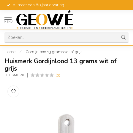
Al meer dan 60 jaar ervaring
MENU
Home
/
Gordijnlood 13 grams wit of grijs
Huismerk Gordijnlood 13 grams wit of
grijs
HUISMERK
(0)