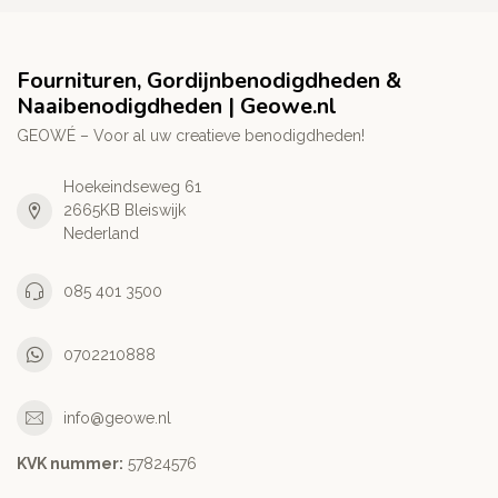
Fournituren, Gordijnbenodigdheden &
Naaibenodigdheden | Geowe.nl
GEOWÉ – Voor al uw creatieve benodigdheden!
Hoekeindseweg 61
2665KB Bleiswijk
Nederland
085 401 3500
0702210888
info@geowe.nl
KVK nummer:
‭57824576‬