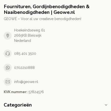
Fournituren, Gordijnbenodigdheden &
Naaibenodigdheden | Geowe.nl
GEOWÉ – Voor al uw creatieve benodigdheden!
Hoekeindseweg 61
2665KB Bleiswijk
Nederland
085 401 3500
0702210888
info@geowe.nl
KVK nummer:
‭57824576‬
Categorieën