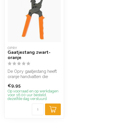
OPRY
Gaatjestang zwart-
oranje
De Opry gaatjestang heeft
oranje handvatten die
goede grip bieden. Met
€9,95
deze allr...
Op voorraad en op werkdagen
voor 16.00 uur besteld,
dezelfde dag verstuurd