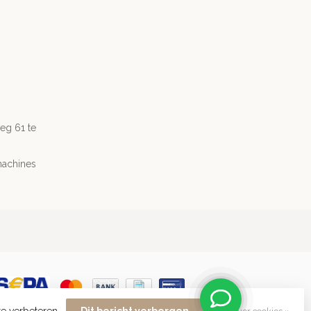
g 61 te
machines