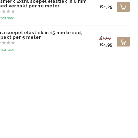
ismerk Extra soepel elastiek in 6 mm
eed verpakt per 10 meter
€4,25
voorraad
ra soepel elastiek in 15 mm breed,
rpakt per 5 meter
€5,50
€4,95
voorraad