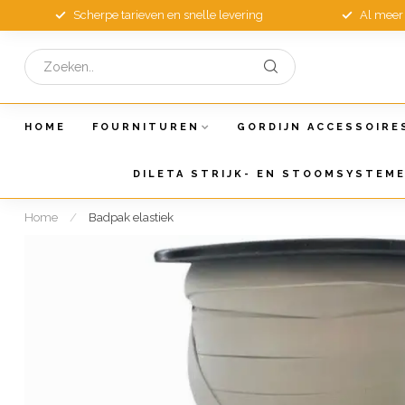
Scherpe tarieven en snelle levering
Al meer 
HOME
FOURNITUREN
GORDIJN ACCESSOIRE
DILETA STRIJK- EN STOOMSYSTEM
Home
/
Badpak elastiek