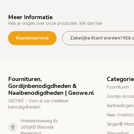
Meer Informatie
Heb je vragen over onze producten, klik dan hier
Klantenservice
Zakelijke Klant worden? Klik d
Fournituren,
Categori
Gordijnbenodigdheden &
Fournituren
Naaibenodigdheden | Geowe.nl
Gordijn Acces
GEOWÉ – Voor al uw creatieve
Aanbiedingen
benodigdheden!
Naai-/overlo
Hoekeindseweg 61
Singer® Mo
2665KB Bleiswijk
Nederland
Wasparfum