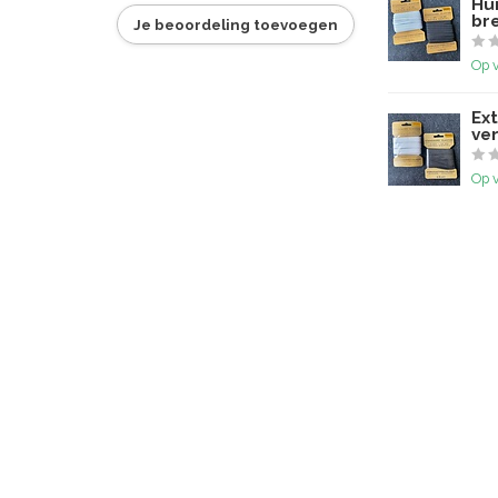
Hu
br
Je beoordeling toevoegen
Op 
Ext
ve
Op 