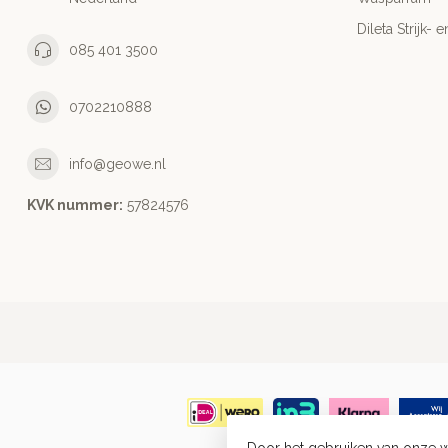
Dileta Strijk
085 401 3500
0702210888
info@geowe.nl
KVK nummer:
‭57824576‬