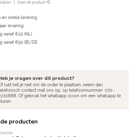
lijken
Deel dit product
 en snelle levering
aar ervaring
g vanaf €25 (NL)
ng vanaf €50 BE/DE
Heb je vragen over dit product?
Of lukt het je niet om de order te plaatsen, neem dan
telefonisch contact met ons op, op telefoonnummer: 070-
2210888. Of gebruik het whatsapp icoon om een whatsapp te
sturen
rde producten
ISMERK