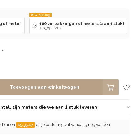
l
25%
Korting
g of meter
100 verpakkingen of meters (aan 1 stuk)
€0,75
/ Stuk
:
*
Toevoegen aan winkelwagen
tal, zijn meters die we aan 1 stuk leveren
er binnen
15:35:17
en je bestelling zal vandaag nog worden