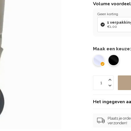
Volume voordee
Geen korting
1 verpakkin
€1,00
Maak een keuze
Het ingegeven aan
Plaats je ord
verzonden!