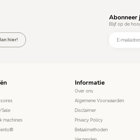
Abonneer j
Blijf op de hoo
an hier!
eën
Informatie
Over ons
soires
Algemene Voorwaarden
/Sale
Disclaimer
ck machines
Privacy Policy
mento®
Betaalmethoden
Verzenden