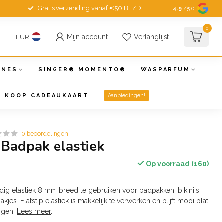
Gratis verzending vanaf €50 BE/DE
4.9
/5.0
0
Mijn account
Verlanglijst
EUR
INES
SINGER® MOMENTO®
WASPARFUM
KOOP CADEAUKAART
Aanbiedingen!
0 beoordelingen
Badpak elastiek
Op voorraad (160)
dig elastiek 8 mm breed te gebruiken voor badpakken, bikini's,
jes. Flatstip elastiek is makkelijk te verwerken en blijft mooi plat
iggen.
Lees meer
.