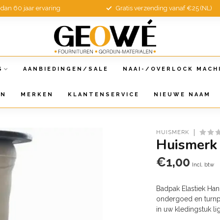
dan 60 jaar ervaring
Gratis verzending vanaf €25 (NL)
S
AANBIEDINGEN/SALE
NAAI-/OVERLOCK MACH
EN
MERKEN
KLANTENSERVICE
NIEUWE NAAM
HUISMERK
Huismerk 
€1,00
Incl. btw
Badpak Elastiek Han
ondergoed en turnpak
in uw kledingstuk l