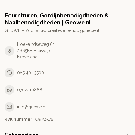
Fournituren, Gordijnbenodigdheden &
Naaibenodigdheden | Geowe.nl
GEOWÉ – Voor al uw creatieve benodigdheden!
Hoekeindseweg 61
2665KB Bleiswijk
Nederland
085 401 3500
0702210888
info@geowe.nl
KVK nummer:
‭57824576‬