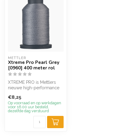
METTLER
Xtreme Pro Pearl Grey
[0960] 400 meter rol
XTREME PRO is Mettlers
nieuwe high-performance
garen voor extreme
€8,25
omstandigheden...
Op voorraad en op werkdagen
voor 16.00 uur besteld,
dezelfde dag verstuurd