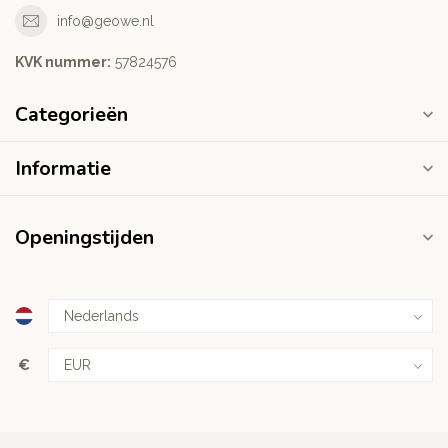
info@geowe.nl
KVK nummer:
‭57824576‬
Categorieën
Informatie
Openingstijden
€