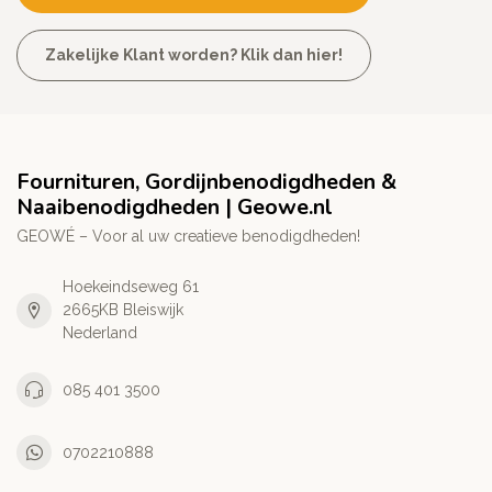
Zakelijke Klant worden? Klik dan hier!
Fournituren, Gordijnbenodigdheden &
Naaibenodigdheden | Geowe.nl
GEOWÉ – Voor al uw creatieve benodigdheden!
Hoekeindseweg 61
2665KB Bleiswijk
Nederland
085 401 3500
0702210888