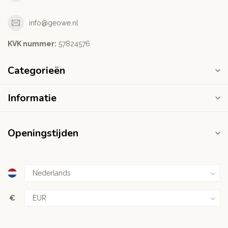
info@geowe.nl
KVK nummer:
‭57824576‬
Categorieën
Informatie
Openingstijden
€