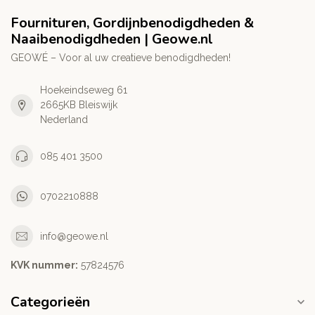
Fournituren, Gordijnbenodigdheden &
Naaibenodigdheden | Geowe.nl
GEOWÉ – Voor al uw creatieve benodigdheden!
Hoekeindseweg 61
2665KB Bleiswijk
Nederland
085 401 3500
0702210888
info@geowe.nl
KVK nummer:
‭57824576‬
Categorieën