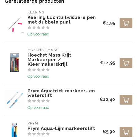
Gerelateerde producten
KEARING
Kearing Luchtuitwisbare pen
met dubbele punt
€4,95
Op voorraad
HOECHST MASS
Hoechst Mass Krijt
Markeerpen /
€14,95
Kleermakerskrijt
Op voorraad
Prym Aquatrick markeer- en
waterstift
€12,40
Op voorraad
PRYM
Prym Aqua-Lijmmarkeerstift
€5,90