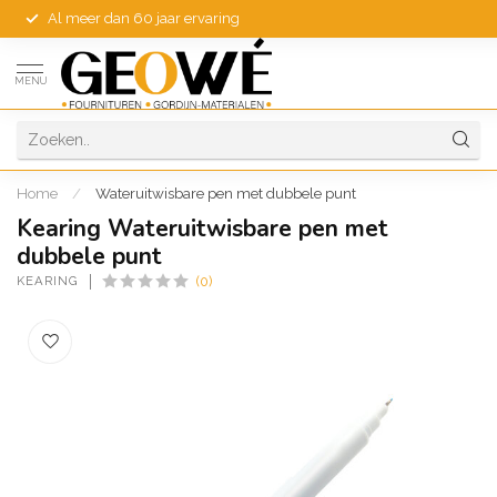
Al meer dan 60 jaar ervaring
MENU
Home
/
Wateruitwisbare pen met dubbele punt
Kearing Wateruitwisbare pen met
dubbele punt
KEARING
(0)