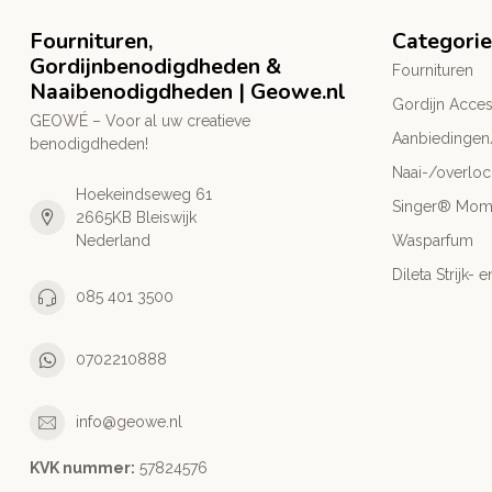
Fournituren,
Categori
Gordijnbenodigdheden &
Fournituren
Naaibenodigdheden | Geowe.nl
Gordijn Acces
GEOWÉ – Voor al uw creatieve
Aanbiedingen
benodigdheden!
Naai-/overlo
Hoekeindseweg 61
Singer® Mo
2665KB Bleiswijk
Nederland
Wasparfum
Dileta Strijk
085 401 3500
0702210888
info@geowe.nl
KVK nummer:
‭57824576‬