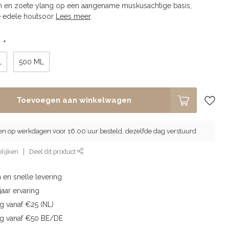
 en zoete ylang op een aangename muskusachtige basis,
te edele houtsoor
Lees meer
.
:
*
L
500 ML
Toevoegen aan winkelwagen
en op werkdagen voor 16.00 uur besteld, dezelfde dag verstuurd
lijken
Deel dit product
 en snelle levering
aar ervaring
g vanaf €25 (NL)
ng vanaf €50 BE/DE