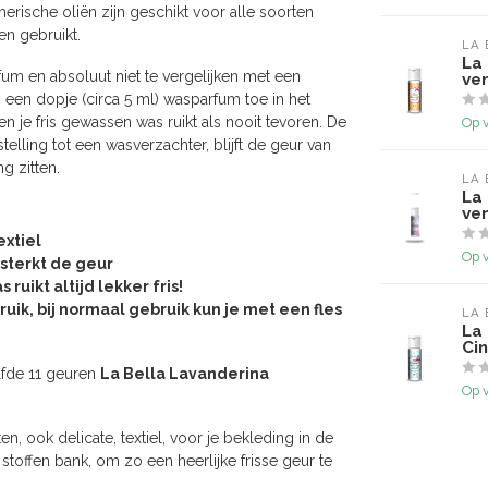
rische oliën zijn geschikt voor alle soorten
n gebruikt.
LA 
La
um en absoluut niet te vergelijken met een
ve
, een dopje (circa 5 ml) wasparfum toe in het
n je fris gewassen was ruikt als nooit tevoren. De
Op 
lling tot een wasverzachter, blijft de geur van
g zitten.
LA 
La
ve
extiel
Op 
sterkt de geur
uikt altijd lekker fris!
uik, bij normaal gebruik kun je met een fles
LA 
La
Cin
lfde 11 geuren
La Bella Lavanderina
Op 
n, ook delicate, textiel, voor je bekleding in de
 stoffen bank, om zo een heerlijke frisse geur te