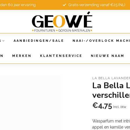
dan 60 jaar ervaring
Gratis verzending vanaf €25 (NL)
S
AANBIEDINGEN/SALE
NAAI-/OVERLOCK MACH
EN
MERKEN
KLANTENSERVICE
NIEUWE NAAM
LA BELLA LAVANDE
La Bella 
verschill
€4,75
Incl. btw
Wasparfum met intri
appel en kamille v