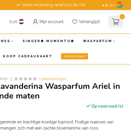
Gratis verzending vanaf €50 BE/DE
4.9
/5.0
0
Mijn account
Verlanglijst
EUR
INES
SINGER® MOMENTO®
WASPARFUM
KOOP CADEAUKAART
Aanbiedingen!
RINA
0 beoordelingen
Lavanderina Wasparfum Ariel in
ende maten
Op voorraad (1)
gerende en krachtige kruidige topnoot. Fruitige nuances van
ermengen zich met een zachte bloemenmix van roos,