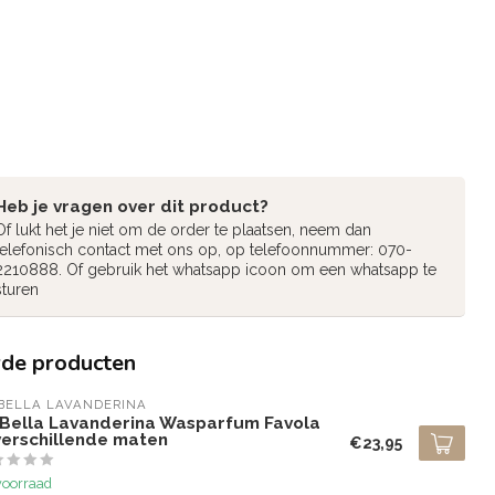
Heb je vragen over dit product?
Of lukt het je niet om de order te plaatsen, neem dan
telefonisch contact met ons op, op telefoonnummer: 070-
2210888. Of gebruik het whatsapp icoon om een whatsapp te
sturen
rde producten
BELLA LAVANDERINA
 Bella Lavanderina Wasparfum Favola
verschillende maten
€23,95
voorraad