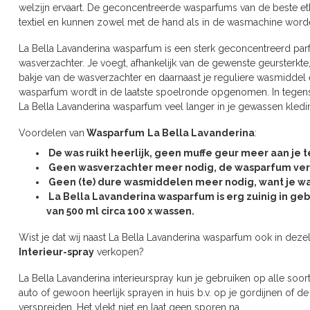
welzijn ervaart. De geconcentreerde wasparfums van de beste ethe
textiel en kunnen zowel met de hand als in de wasmachine worde
La Bella Lavanderina wasparfum is een sterk geconcentreerd parf
wasverzachter. Je voegt, afhankelijk van de gewenste geursterkte
bakje van de wasverzachter en daarnaast je reguliere wasmiddel e
wasparfum wordt in de laatste spoelronde opgenomen. In tegenste
La Bella Lavanderina wasparfum veel langer in je gewassen kledin
Voordelen van
Wasparfum
La Bella Lavanderina
:
De was ruikt heerlijk, geen muffe geur meer aan je t
Geen wasverzachter meer nodig, de wasparfum ver
Geen (te) dure wasmiddelen meer nodig, want je was r
La Bella Lavanderina wasparfum is erg zuinig in gebr
van 500 ml circa 100 x wassen.
Wist je dat wij naast La Bella Lavanderina wasparfum ook in deze
Interieur-spray
verkopen?
La Bella Lavanderina interieurspray kun je gebruiken op alle soorte
auto of gewoon heerlijk sprayen in huis b.v. op je gordijnen of de
verspreiden. Het vlekt niet en laat geen sporen na.