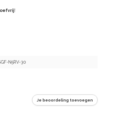
oefvrij
!
SGF-N5RV-30
Je beoordeling toevoegen