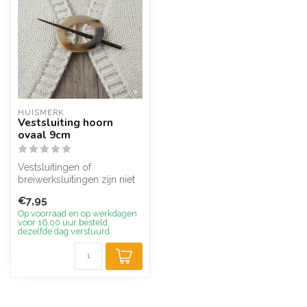
HUISMERK
Vestsluiting hoorn
ovaal 9cm
Vestsluitingen of
breiwerksluitingen zijn niet
alleen bijzonder praktisch,
€7,95
ze le...
Op voorraad en op werkdagen
voor 16.00 uur besteld,
dezelfde dag verstuurd