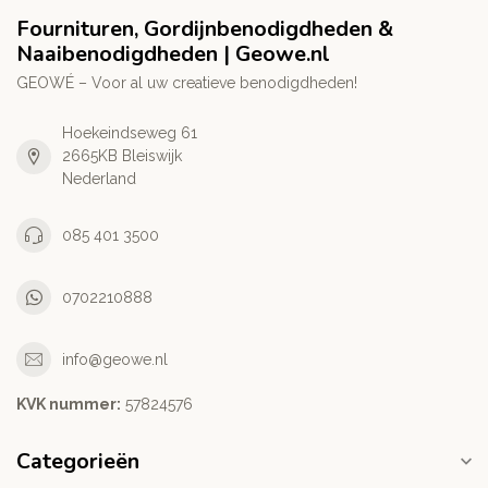
Fournituren, Gordijnbenodigdheden &
Naaibenodigdheden | Geowe.nl
GEOWÉ – Voor al uw creatieve benodigdheden!
Hoekeindseweg 61
2665KB Bleiswijk
Nederland
085 401 3500
0702210888
info@geowe.nl
KVK nummer:
‭57824576‬
Categorieën