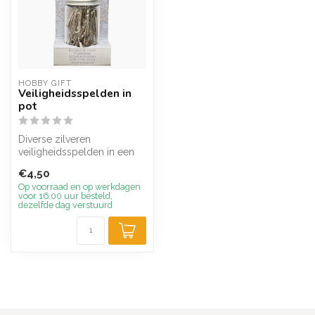
HOBBY GIFT
Veiligheidsspelden in
pot
Diverse zilveren
veiligheidsspelden in een
glazen pot er zitten in totaal
€4,50
50 stu...
Op voorraad en op werkdagen
voor 16.00 uur besteld,
dezelfde dag verstuurd