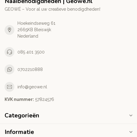
Naaibenodigdheden | Geowe.nl
GEOWÉ – Voor al uw creatieve benodigdheden!
Hoekeindseweg 61
2665KB Bleiswijk
Nederland
085 401 3500
0702210888
info@geowe.nl
KVK nummer:
‭57824576‬
Categorieën
Informatie