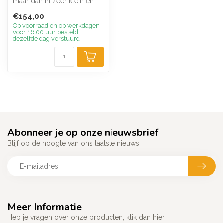
maar dan in zeer klein en
licht formaat. Te gebruiken
€154,00
vo...
Op voorraad en op werkdagen
voor 16.00 uur besteld,
dezelfde dag verstuurd
Abonneer je op onze nieuwsbrief
Blijf op de hoogte van ons laatste nieuws
Meer Informatie
Heb je vragen over onze producten, klik dan hier