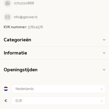
0702210888
info@geowe.nl
KVK nummer:
‭57824576‬
Categorieën
Informatie
Openingstijden
€