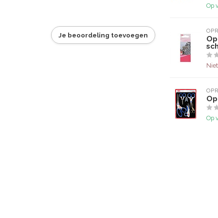
Op 
OP
Je beoordeling toevoegen
Op
sc
Niet
OP
Opr
Op 