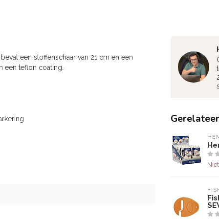
t bevat een stoffenschaar van 21 cm en een
 een teflon coating.
Gerelatee
arkering
HE
He
Niet
FIS
Fis
SE