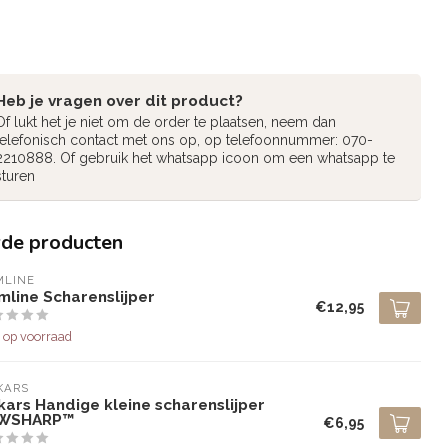
Heb je vragen over dit product?
Of lukt het je niet om de order te plaatsen, neem dan
telefonisch contact met ons op, op telefoonnummer: 070-
2210888. Of gebruik het whatsapp icoon om een whatsapp te
sturen
rde producten
MLINE
mline Scharenslijper
€12,95
 op voorraad
KARS
kars Handige kleine scharenslijper
WSHARP™
€6,95