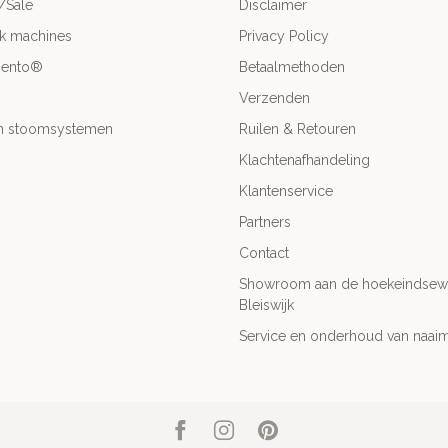
/Sale
Disclaimer
ck machines
Privacy Policy
mento®
Betaalmethoden
Verzenden
- en stoomsystemen
Ruilen & Retouren
Klachtenafhandeling
Klantenservice
Partners
Contact
Showroom aan de hoekeindsewe
Bleiswijk
Service en onderhoud van naai