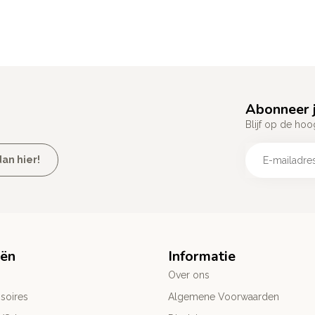
Abonneer j
Blijf op de hoo
an hier!
eën
Informatie
Over ons
soires
Algemene Voorwaarden