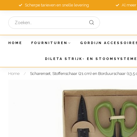
Scherpe tarieven en snelle levering
Al meer 
HOME
FOURNITUREN
GORDIJN ACCESSOIRE
DILETA STRIJK- EN STOOMSYSTEM
Home
/
Scharenset, Stoffenschaar (21 cm) en Borduurschaar (13,5