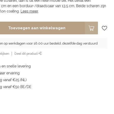
e scharen, dan is dit een hele mooie set. Het bevat een
1 cm en een borduur-/draadscaar van 13,5 cm. Beide scharen zijn
flon coating.
Lees meer
.
Toevoegen aan winkelwagen
en op werkdagen voor 16.00 uur besteld, dezelfde dag verstuurd
lijken
Deel dit product
 en snelle levering
aar ervaring
g vanaf €25 (NL)
ng vanaf €50 BE/DE