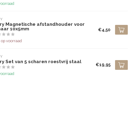
voorraad
RY
ry Magnetische afstandhouder voor
haar 10x5mm
€4,50
 op voorraad
RY
y Set van 5 scharen roestvrij staal
€19,95
voorraad