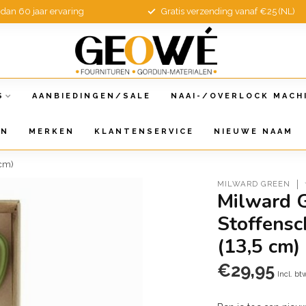
dan 60 jaar ervaring
Gratis verzending vanaf €25 (NL)
S
AANBIEDINGEN/SALE
NAAI-/OVERLOCK MACH
EN
MERKEN
KLANTENSERVICE
NIEUWE NAAM
 cm)
MILWARD GREEN
Milward 
Stoffensc
(13,5 cm)
€29,95
Incl. bt