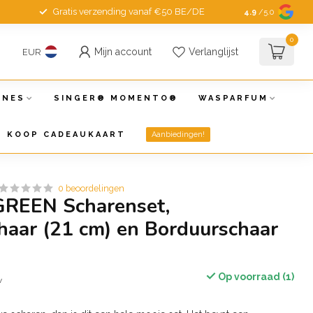
Gratis verzending vanaf €50 BE/DE
4.9
/5.0
0
Mijn account
Verlanglijst
EUR
INES
SINGER® MOMENTO®
WASPARFUM
KOOP CADEAUKAART
Aanbiedingen!
0 beoordelingen
GREEN Scharenset,
haar (21 cm) en Borduurschaar
Op voorraad (1)
w