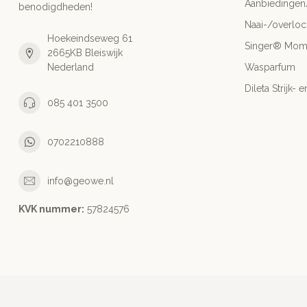
Aanbiedingen
benodigdheden!
Naai-/overlo
Hoekeindseweg 61
Singer® Mo
2665KB Bleiswijk
Nederland
Wasparfum
Dileta Strijk
085 401 3500
0702210888
info@geowe.nl
KVK nummer:
‭57824576‬