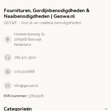
Fournituren, Gordijnbenodigdheden &
Naaibenodigdheden | Geowe.nl
GEOWÉ – Voor al uw creatieve benodigdheden!
Hoekeindseweg 61
2665KB Bleiswijk
Nederland
085 401 3500
0702210888
info@geowe.nl
KVK nummer:
‭57824576‬
Categorieën