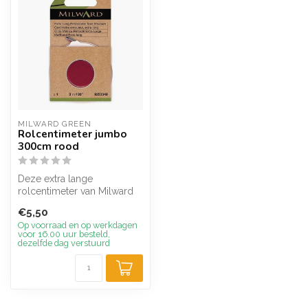
MILWARD GREEN
Rolcentimeter jumbo
300cm rood
Deze extra lange
rolcentimeter van Milward
rolt met een druk op het
€5,50
knopje aan d...
Op voorraad en op werkdagen
voor 16.00 uur besteld,
dezelfde dag verstuurd