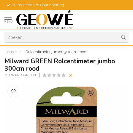
Al meer dan 60 jaar ervaring
MENU
Home
/
Rolcentimeter jumbo 300cm rood
Milward GREEN Rolcentimeter jumbo
300cm rood
MILWARD GREEN
(0)