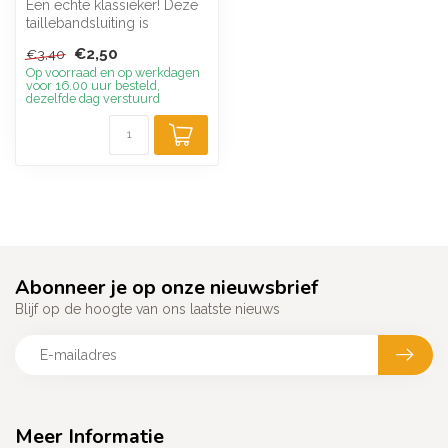
Een echte klassieker! Deze
taillebandsluiting is
eenvoudig van uiterlijk,
€2,50
€3,40
maar m...
Op voorraad en op werkdagen
voor 16.00 uur besteld,
dezelfde dag verstuurd
Abonneer je op onze nieuwsbrief
Blijf op de hoogte van ons laatste nieuws
Meer Informatie