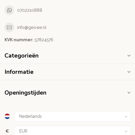
0702210888
info@geowe.nl
KVK nummer:
‭57824576‬
Categorieën
Informatie
Openingstijden
€