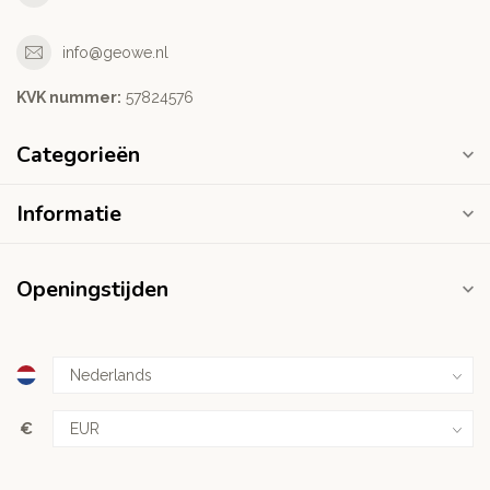
info@geowe.nl
KVK nummer:
‭57824576‬
Categorieën
Informatie
Openingstijden
€