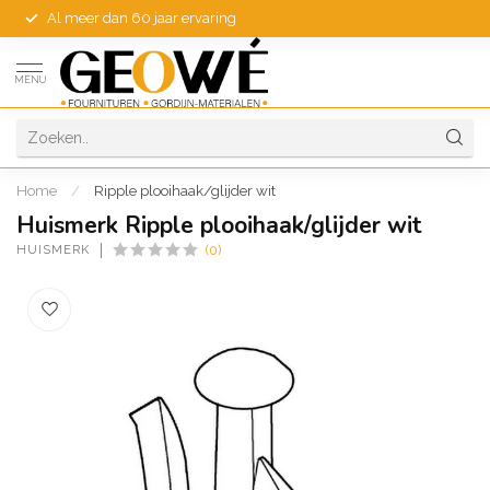
Al meer dan 60 jaar ervaring
MENU
Home
/
Ripple plooihaak/glijder wit
Huismerk Ripple plooihaak/glijder wit
HUISMERK
(0)