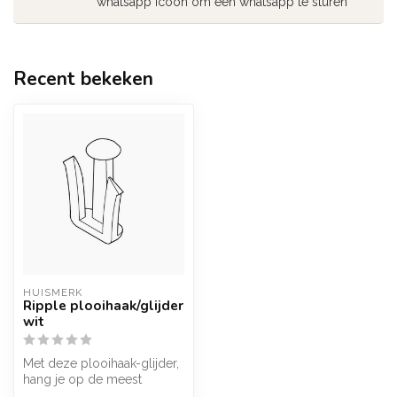
whatsapp icoon om een whatsapp te sturen
Recent bekeken
HUISMERK
Ripple plooihaak/glijder
wit
Met deze plooihaak-glijder,
hang je op de meest
eenvoudige manier je