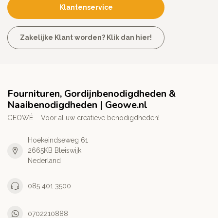
Klantenservice
Zakelijke Klant worden? Klik dan hier!
Fournituren, Gordijnbenodigdheden &
Naaibenodigdheden | Geowe.nl
GEOWÉ – Voor al uw creatieve benodigdheden!
Hoekeindseweg 61
2665KB Bleiswijk
Nederland
085 401 3500
0702210888