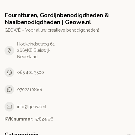
Fournituren, Gordijnbenodigdheden &
Naaibenodigdheden | Geowe.nl
GEOWÉ – Voor al uw creatieve benodigdheden!
Hoekeindseweg 61
2665KB Bleiswijk
Nederland
085 401 3500
0702210888
info@geowe.nl
KVK nummer:
‭57824576‬
Categorieën