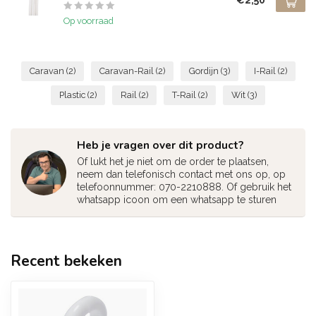
€2,50
Op voorraad
Caravan
(2)
Caravan-Rail
(2)
Gordijn
(3)
I-Rail
(2)
Plastic
(2)
Rail
(2)
T-Rail
(2)
Wit
(3)
Heb je vragen over dit product?
Of lukt het je niet om de order te plaatsen,
neem dan telefonisch contact met ons op, op
telefoonnummer: 070-2210888. Of gebruik het
whatsapp icoon om een whatsapp te sturen
Recent bekeken