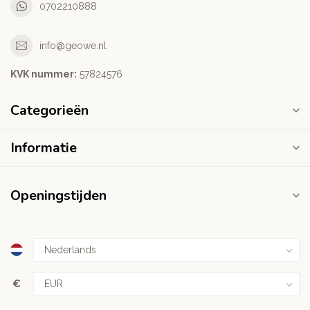
0702210888
info@geowe.nl
KVK nummer:
‭57824576‬
Categorieën
Informatie
Openingstijden
€