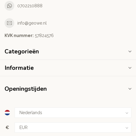
0702210888
info@geowe.nl
KVK nummer:
‭57824576‬
Categorieën
Informatie
Openingstijden
€