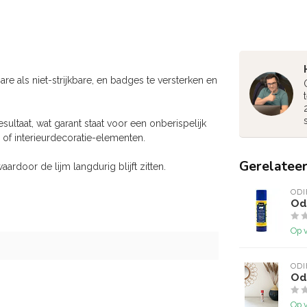
re als niet-strijkbare, en badges te versterken en
ultaat, wat garant staat voor een onberispelijk
l- of interieurdecoratie-elementen.
Gerelatee
rdoor de lijm langdurig blijft zitten.
ODI
Odi
Op 
ODI
Odi
Op 