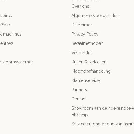
Over ons
soires
Algemene Voorwaarden
/Sale
Disclaimer
ck machines
Privacy Policy
mento®
Betaalmethoden
Verzenden
- en stoomsystemen
Ruilen & Retouren
Klachtenafhandeling
Klantenservice
Partners
Contact
Showroom aan de hoekeindsewe
Bleiswijk
Service en onderhoud van naai