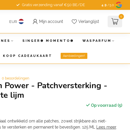
Gratis verzending vanaf €50 BE/DE
4.9
/5.0
0
Mijn account
Verlanglijst
EUR
INES
SINGER® MOMENTO®
WASPARFUM
KOOP CADEAUKAART
Aanbiedingen!
0 beoordelingen
h Power - Patchversterking -
e lijm
Op voorraad (5)
w
aal ontwikkeld om alle patches, zowel strijkbare als niet-
es te versterken en permanent te bevestigen. 125 ML
Lees meer
.