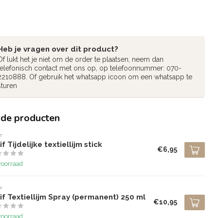
Heb je vragen over dit product?
Of lukt het je niet om de order te plaatsen, neem dan
telefonisch contact met ons op, op telefoonnummer: 070-
2210888. Of gebruik het whatsapp icoon om een whatsapp te
sturen
rde producten
F
f Tijdelijke textiellijm stick
€6,95
voorraad
F
f Textiellijm Spray (permanent) 250 ml
€10,95
voorraad