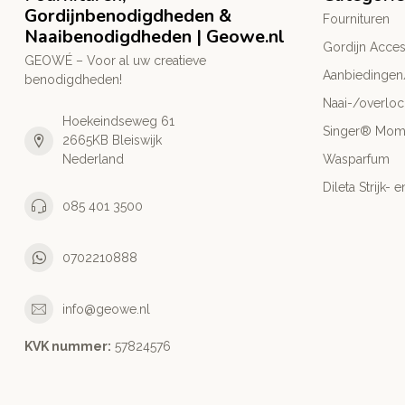
Gordijnbenodigdheden &
Fournituren
Naaibenodigdheden | Geowe.nl
Gordijn Acces
GEOWÉ – Voor al uw creatieve
Aanbiedingen
benodigdheden!
Naai-/overlo
Hoekeindseweg 61
Singer® Mo
2665KB Bleiswijk
Nederland
Wasparfum
Dileta Strijk
085 401 3500
0702210888
info@geowe.nl
KVK nummer:
‭57824576‬