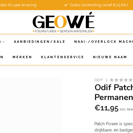
dan 60 jaar ervaring
Gratis verzending vanaf €25 (NL)
S
AANBIEDINGEN/SALE
NAAI-/OVERLOCK MACH
EN
MERKEN
KLANTENSERVICE
NIEUWE NAAM
ODIF
Odif Patc
Permanent
€11,95
Incl. bt
Patch Power is speci
strijkbare, en badg