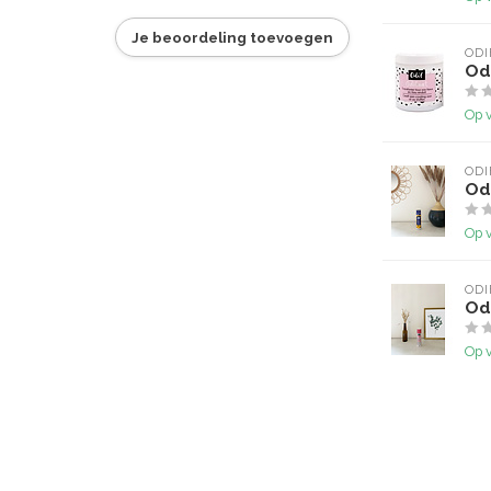
Je beoordeling toevoegen
ODI
Od
Op 
ODI
Odi
Op 
ODI
Odi
Op 