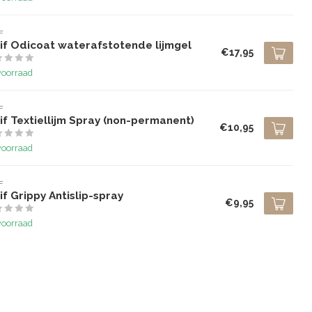
F
if Odicoat waterafstotende lijmgel
€17,95
voorraad
F
f Textiellijm Spray (non-permanent)
€10,95
voorraad
F
f Grippy Antislip-spray
€9,95
voorraad