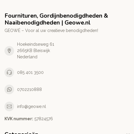
Fournituren, Gordijnbenodigdheden &
Naaibenodigdheden | Geowe.nl
GEOWÉ – Voor al uw creatieve benodigdheden!
Hoekeindseweg 61
2665KB Bleiswijk
Nederland
085 401 3500
0702210888
info@geowe.nl
KVK nummer:
‭57824576‬