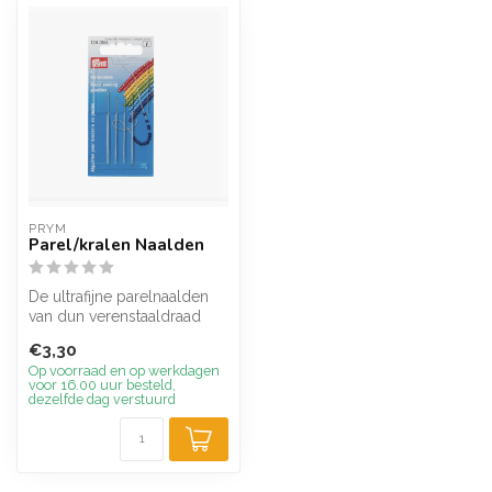
PRYM
Parel/kralen Naalden
De ultrafijne parelnaalden
van dun verenstaaldraad
met een zeer klein
€3,30
naaldoog z...
Op voorraad en op werkdagen
voor 16.00 uur besteld,
dezelfde dag verstuurd