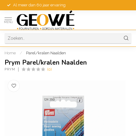
Al meer dan 60 jaar ervaring
MENU
Home
/
Parel/kralen Naalden
Prym Parel/kralen Naalden
PRYM
(0)