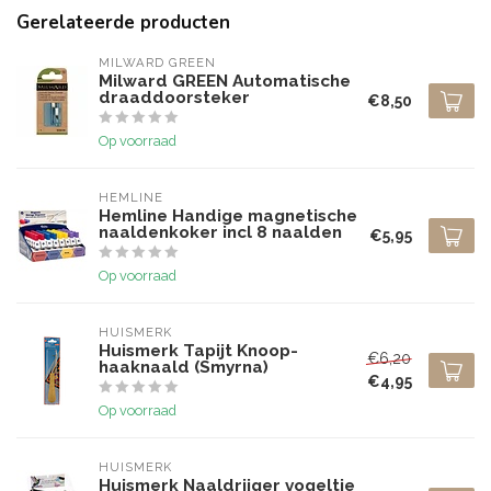
Gerelateerde producten
MILWARD GREEN
Milward GREEN Automatische
draaddoorsteker
€8,50
Op voorraad
HEMLINE
Hemline Handige magnetische
naaldenkoker incl 8 naalden
€5,95
Op voorraad
HUISMERK
Huismerk Tapijt Knoop-
€6,20
haaknaald (Smyrna)
€4,95
Op voorraad
HUISMERK
Huismerk Naaldrijger vogeltje